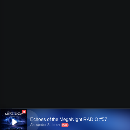
П
Echoes of the MegaNight RADIO #57
Alexander Sulimov