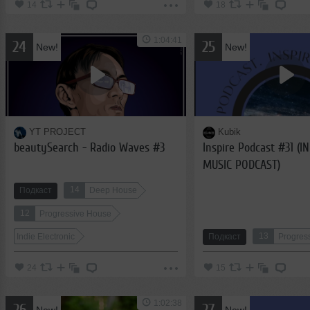
14
18
1:04:41
24
25
New!
New!
YT PROJECT
Kubik
beautySearch - Radio Waves #3
Inspire Podcast #31 (I
MUSIC PODCAST)
14
Подкаст
Deep House
12
Progressive House
13
Indie Electronic
Подкаст
Progres
24
15
1:02:38
26
27