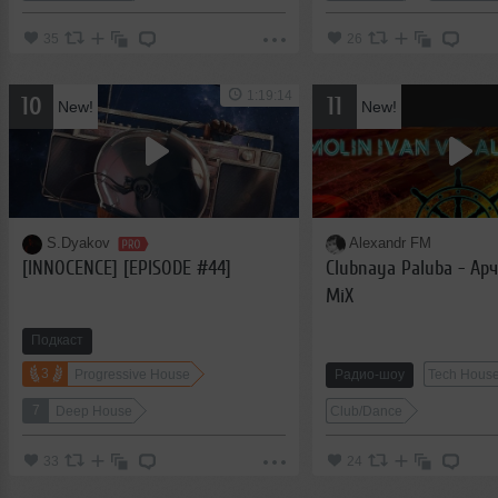
35
26
1:19:14
10
11
New!
New!
S.Dyakov
Alexandr FM
[INNOCENCE] [EPISODE #44]
Clubnaya Paluba - Арч
MiX
Подкаст
3
Progressive House
Радио-шоу
Tech Hous
7
Deep House
Club/Dance
33
24