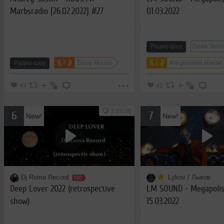
Marbsradio [26.02.2022] #27
01.03.2022
Радио-шоу
Deep Tech
3
1
Радио-шоу
Deep House
Progressive House
43
41
2:23:06
6
7
New!
New!
Dj Roma Record
Lykov / Лыков
Deep Lover 2022 (retrospective
LM SOUND - Megapolis
show)
15.03.2022