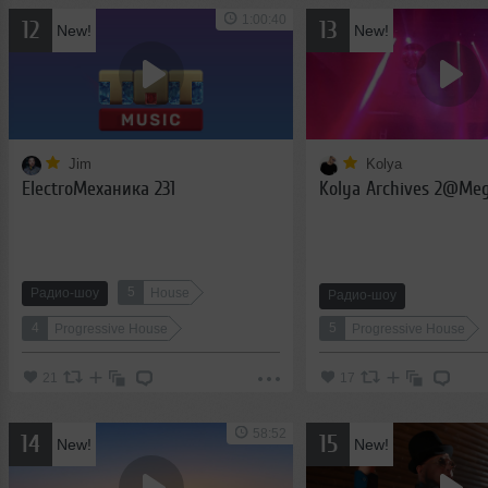
1:00:40
12
13
New!
New!
Jim
Kolya
ElectroМеханика 231
Kolya Archives 2@Meg
5
Радио-шоу
House
Радио-шоу
4
5
Progressive House
Progressive House
21
17
58:52
14
15
New!
New!