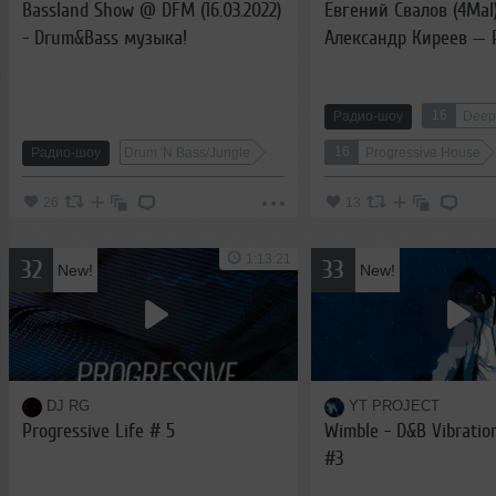
Bassland Show @ DFM (16.03.2022)
Евгений Свалов (4Mal)
- Drum&Bass музыка!
Александр Киреев — 
кибернетика 506 (02.0
16
Радио-шоу
Deep
16
Радио-шоу
Drum 'N Bass/Jungle
Progressive House
26
13
1:13:21
32
33
New!
New!
DJ RG
YT PROJECT
Progressive Life # 5
Wimble - D&B Vibratio
#3