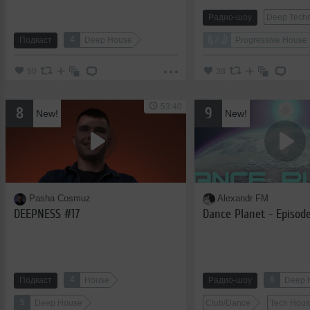
Радио-шоу
Deep Tech
4
2
Подкаст
Deep House
Progressive House
50
38
53:40
8
9
New!
New!
Pasha Cosmuz
Alexandr FM
DEEPNESS #17
Dance Planet - Episod
4
6
Подкаст
House
Радио-шоу
Deep 
5
Deep House
Club/Dance
Tech Hou