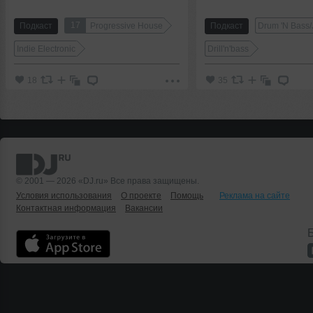
17
Подкаст
Progressive House
Подкаст
Drum 'N Bass/
Indie Electronic
Drill'n'bass
18
35
© 2001 — 2026 «DJ.ru» Все права защищены.
Условия использования
О проекте
Помощь
Реклама на сайте
Контактная информация
Вакансии
Б