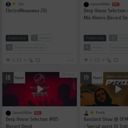
Jim
JamesMiller
ElectroМеханика 233
Deep House Selection 
Mix Almero (Record De
7
11
Радио-шоу
House
Радио-шоу
Deep
6
8
Progressive House
House
Tech Hous
26
31
59:42
18
19
New!
New!
JamesMiller
Profit
Deep House Selection #105
Bassland Show @ DFM (
(Record Deep)
- Special guest DJ Trot