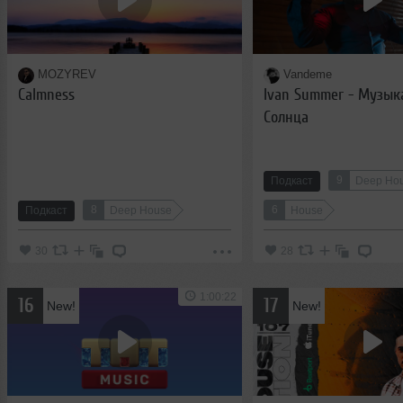
MOZYREV
Vandeme
Calmness
Ivan Summer - Музык
Солнца
9
Подкаст
Deep Ho
8
6
Подкаст
Deep House
House
30
28
1:00:22
16
17
New!
New!