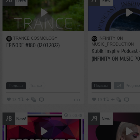
New!
New!
TRANCE COSMOLOGY
INFINITY ON
MUSIC_PRODUCTION
EPISODE #180 (12.03.2022)
Kubik-Inspire Podcast 
(INFINITY ON MUSIC P
14
Подкаст
Trance
Подкаст
Progres
18
19
2:06:48
28
29
New!
New!