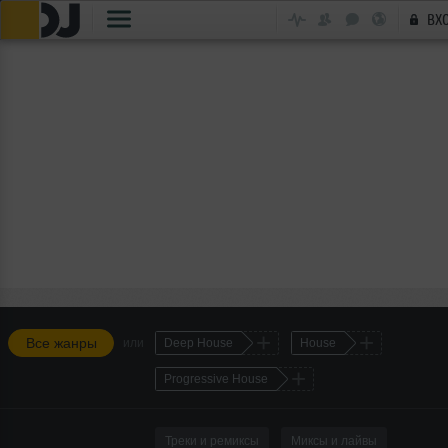
ВХ
+
+
Все жанры
или
Deep House
House
+
Progressive House
Треки и ремиксы
Миксы и лайвы