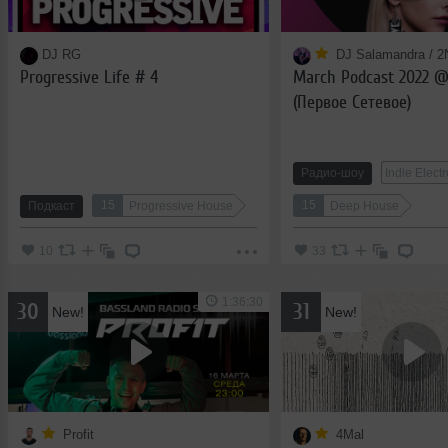
DJ RG
DJ Salamandra / 
Progressive Life # 4
March Podcast 2022 
(Первое Сетевое)
Радио-шоу
Indie Electr
15
15
Подкаст
Progressive House
Deep House
10
33
1:36:30
30
31
New!
New!
Profit
4Mal