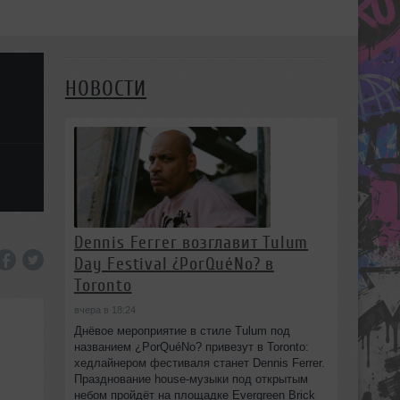
НОВОСТИ
Dennis Ferrer возглавит Tulum
Day Festival ¿PorQuéNo? в
Toronto
вчера в 18:24
Днёвое мероприятие в стиле Tulum под
названием ¿PorQuéNo? привезут в Toronto:
хедлайнером фестиваля станет Dennis Ferrer.
Празднование house-музыки под открытым
небом пройдёт на площадке Evergreen Brick