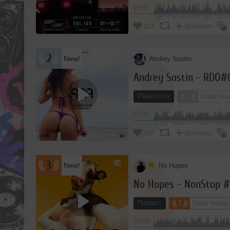
00:00
311
Добавить
2
New!
Andrey Sostin
Andrey Sostin - RDO#
Радио-шоу
2
Deep Hou
00:00
129
Добавить
3
New!
No Hopes
No Hopes - NonStop #
Подкаст
3
Deep House
00:00