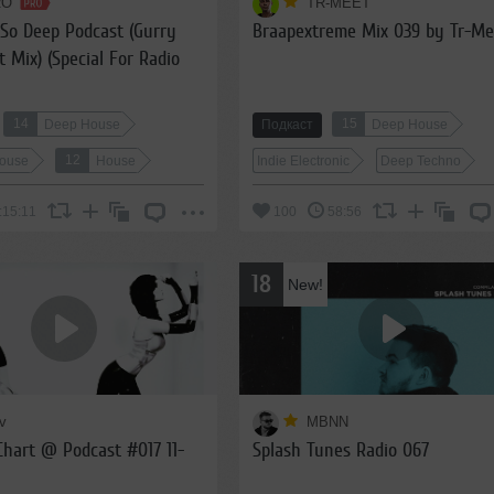
RO
TR-MEET
So Deep Podcast (Gurry
Braapextreme Mix 039 by Tr-Me
 Mix) (Special For Radio
isode 17)
14
15
Deep House
Подкаст
Deep House
12
House
House
Indie Electronic
Deep Techno
:15:11
100
58:56
18
New!
v
MBNN
Chart @ Podcast #017 11-
Splash Tunes Radio 067