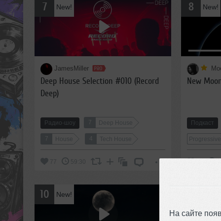
7
8
New!
New!
JamesMiller
Mo
Deep House Selection #010 (Record
New Moon
Deep)
7
Радио-шоу
Deep House
Подкаст
7
4
House
Tech House
Progressiv
77
59:30
80
1
10
11
New!
New!
На сайте поя