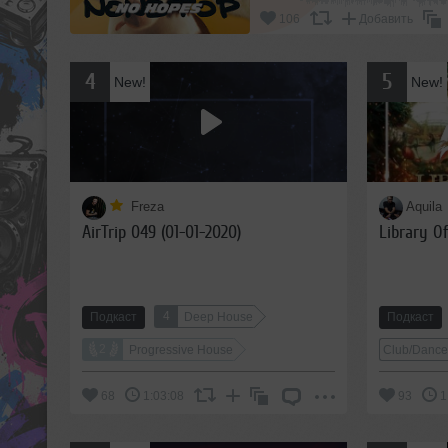
106
Добавить
4
5
New!
New!
1
strateg
Freza
Aquila
Мне по
AirTrip 049 (01-01-2020)
Library Of
выпуск
сотру.
4
Подкаст
Deep House
Подкаст
2
Progressive House
Club/Danc
68
1:03:08
93
1