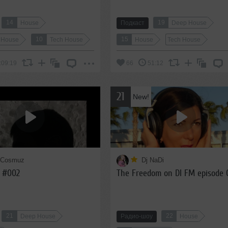
14
19
House
Подкаст
Deep House
10
15
 House
Tech House
House
Tech House
:09:19
66
51:12
21
New!
 Cosmuz
Dj NaDi
 #002
The Freedom on DI FM episode 
21
22
Deep House
Радио-шоу
House