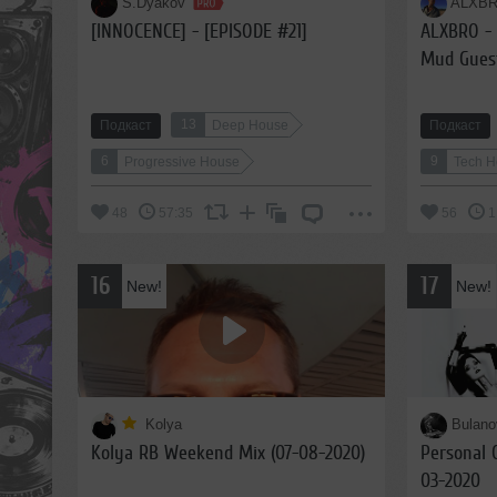
S.Dyakov
ALXB
[INNOCENCE] - [EPISODE #21]
ALXBRO - 
Mud Guest
Energy Ep
13
Подкаст
Deep House
Подкаст
6
9
Progressive House
Tech 
48
57:35
56
1
16
17
New!
New!
Kolya
Bulano
Kolya RB Weekend Mix (07-08-2020)
Personal 
03-2020