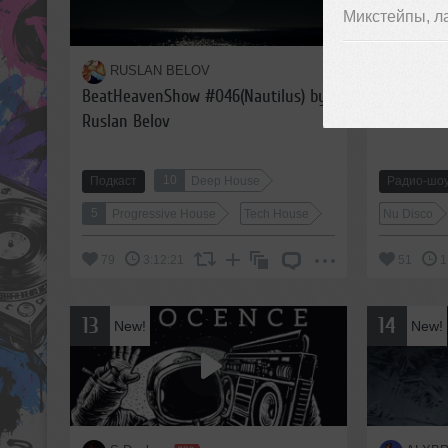
Микстейпы, л
RUSLAN BELOV
Helgi
BeatHeavenShow #046(Nautilus) by
Sound on 
Ruslan Belov
10
Подкаст
Deep House
Радио-шо
5
Progressive House
Tech House
Nu Disco
79
3:12:21
51
1
13
14
New!
New!