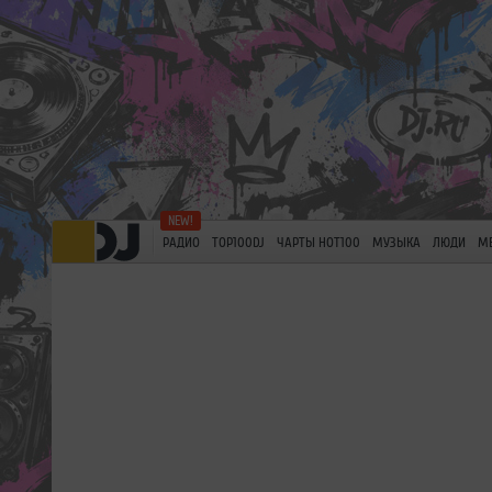
РАДИО
TOP100DJ
ЧАРТЫ HOT100
МУЗЫКА
ЛЮДИ
М