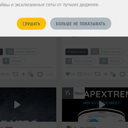
айвы и эксклюзивные сеты от лучших диджеев.
DJ Vadim Adamov
СЛУШАТЬ
БОЛЬШЕ НЕ ПОКАЗЫВАТЬ
the Deep #150
DEEP TIME EPISODE#166 [Recor
Deep] (03-09-2020)
11
12
у
Deep House
Радио-шоу
Deep House
9
6
10
House
Tech House
House
:00:50
68
59:52
15
New!