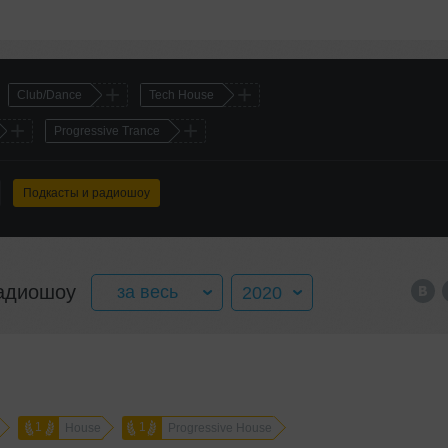
+
+
Club/Dance
Tech House
+
+
Progressive Trance
Подкасты и радиошоу
радиошоу
за весь
2020
за весь год
2016
январь
2017
1
1
House
Progressive House
февраль
2018