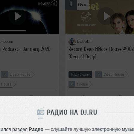
9
New!
onbeam
BELSET
 Podcast - January 2020
Record Deep NNote House #002
[Record Deep]
8
9
Deep House
Радио-шоу
Deep House
8
e House
House
:57:18
74
1:00:45
РАДИО НА DJ.RU
12
New!
вился раздел
Радио
— слушайте лучшую электронную музык