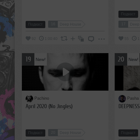
Подкаст
16
17
Подкаст
Deep House
Deep
92
1:00:40
55
1
19
20
New!
New!
Pachino
Pasha
April 2020 (No Jingles)
DEEPNESS
20
Подкаст
Deep House
Подкаст