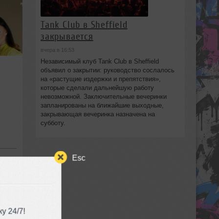
Tank Club в Sheffield
закрывается
вчера в 16:53
Независимый клуб Tank Club в Sheffield
объявил о закрытии: руководство сослалось
на «растущие издержки и препятствия»,
которые сделали дальнейшую работу
невозможной. Заключительные вечеринки
запланированы на ближайшие выходные,
закрывающая вечеринка назначена на
субботу.
Esc
у 24/7!