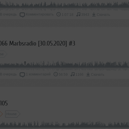
март
2019
В очередь
Комментировать
1:07:18
3943
Скачать
апрель
2020
май
2021
июнь
2022
066 Marbsradio [30.05.2020] #3
июль
2023
se
август
2024
сентябрь
2025
В очередь
1 комментарий
56:59
1166
Скачать
октябрь
2026
ноябрь
декабрь
105
House