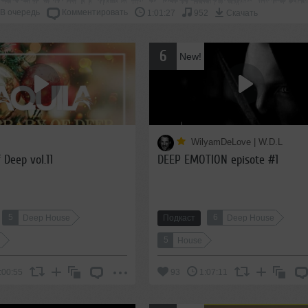
В очередь
Комментировать
1:01:27
952
Скачать
6
New!
6 января 2021, 15:04:
WilyamDeLove | W.D.L
нравилось.Очень мелодичный
 Deep vol.11
DEEP EMOTION episote #1
.В машине точно до дыр с флешки
к 22:29
5
6
Deep House
Подкаст
Deep House
5
e
House
:00:55
93
1:07:11