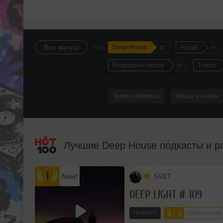
+
+
Все жанры
или
Deep House
House
+
Progressive House
Trance
Треки и ремиксы
Миксы и лайвы
Лучшие Deep House подкасты и 
1
New!
SVET
DEEP LIGHT # 109
Подкаст
1
Deep House