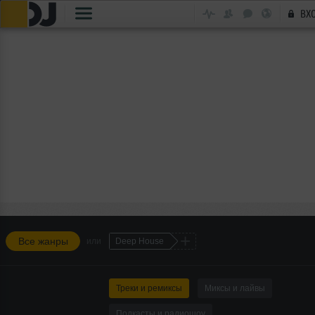
ВХ
+
Все жанры
или
Deep House
Треки и ремиксы
Миксы и лайвы
Подкасты и радиошоу