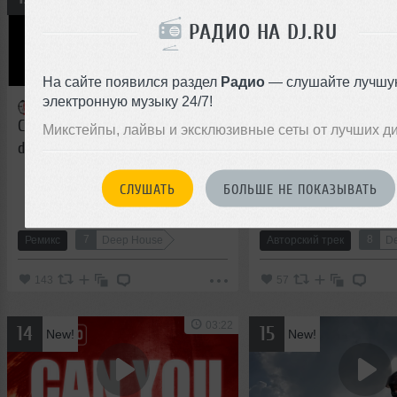
РАДИО НА DJ.RU
На сайте появился раздел
Радио
— слушайте лучшу
электронную музыку 24/7!
Petrof Djs
DIMTA
Claude Vonstroke - who's afraid of
What Am I
Микстейпы, лайвы и эксклюзивные сеты от лучших д
detroit (Petrof Djs Rework)
СЛУШАТЬ
БОЛЬШЕ НЕ ПОКАЗЫВАТЬ
7
8
Ремикс
Deep House
Авторский трек
D
143
57
03:22
14
15
New!
New!