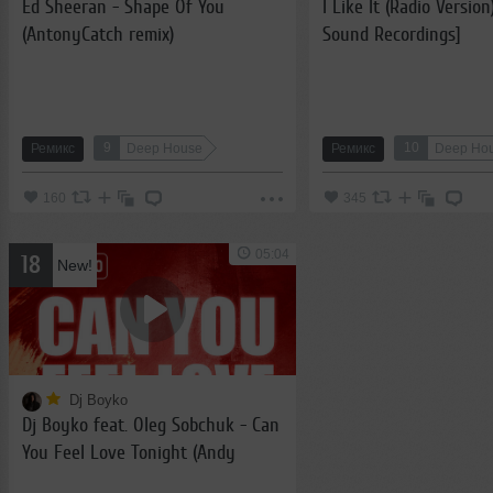
Ed Sheeran - Shape Of You
I Like It (Radio Version
(AntonyCatch remix)
Sound Recordings]
9
10
Ремикс
Deep House
Ремикс
Deep Ho
160
345
05:04
18
New!
Dj Boyko
Dj Boyko feat. Oleg Sobchuk - Can
You Feel Love Tonight (Andy
Sunshine Remix)