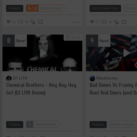
3
Ремикс
Deep House
Авторский трек
Disco 
91
57
05:30
8
9
New!
New!
DJ LIYA
Marahovsky
Chemical Brothers - Hey Boy Hey
Bad Dimes Vs Franky R
Girl (DJ LIYA Remix)
Roul And Doors (and D
Hardwell, Artin) - Go
Elements (Marahovsk
4
Ремикс
Deep House
Ремикс
Electro House