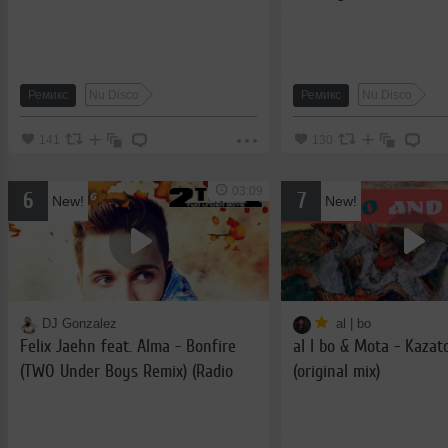
Ремикс
Nu Disco
Ремикс
Nu Disco
141
130
03:09
6
7
New!
New!
DJ Gonzalez
al | bo
Felix Jaehn feat. Alma - Bonfire
al l bo & Mota - Kazat
(TWO Under Boys Remix) (Radio
(original mix)
Ver)