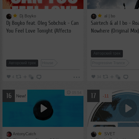
Dj Boyko
al | bo
Dj Boyko feat. Oleg Sobchuk - Can
Sairtech & al l bo - Ro
You Feel Love Tonight (Affecto
Nowhere (Original Mix)
Remix)
Авторский трек
Авторский трек
House
Progressive Trance
4
34
05:54
16
17
New!
-11
AntonyCatch
SVET