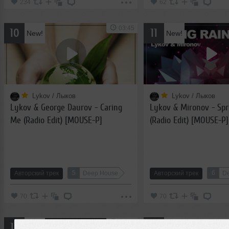
234
62
03:45
10
11
New!
New!
Lykov / Лыков
Lykov / Лыков
Lykov & George Daurov - Caring
Lykov & Mironov - Spr
Me (Radio Edit) [MOUSE-P]
(Radio Edit) [MOUSE-P]
5
6
Авторский трек
Deep House
Авторский трек
D
70
70
06:12
12
13
New!
New!