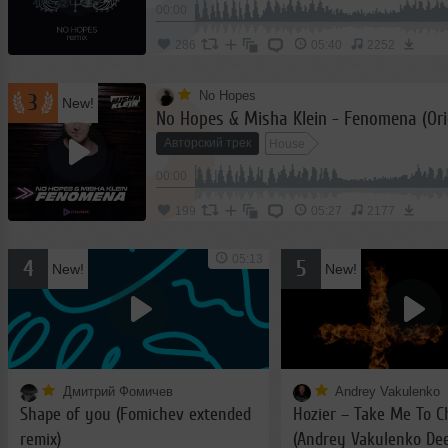
2022
00:00
июль
2023
286
05:40
2252
август
2024
No Hopes
сентябрь
3
New!
No Hopes & Misha Klein - Fenomena (Ori
2025
октябрь
Авторский трек
House
2026
ноябрь
00:00
декабрь
199
05:27
2177
05:13
4
5
New!
New!
Дмитрий Фомичев
Andrey Vakulenko
Shape of you (Fomichev extended
Hozier – Take Me To C
remix)
(Andrey Vakulenko Dee