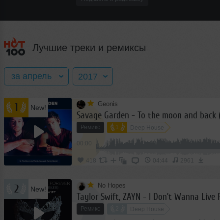
Лучшие треки и ремиксы
за апрель
2017
Geonis
1
New!
за весь год
2016
Ремикс
1
Deep House
январь
2017
00:00
февраль
2018
418
04:44
2961
март
2019
апрель
No Hopes
2020
2
New!
май
2021
Ремикс
2
Deep House
июнь