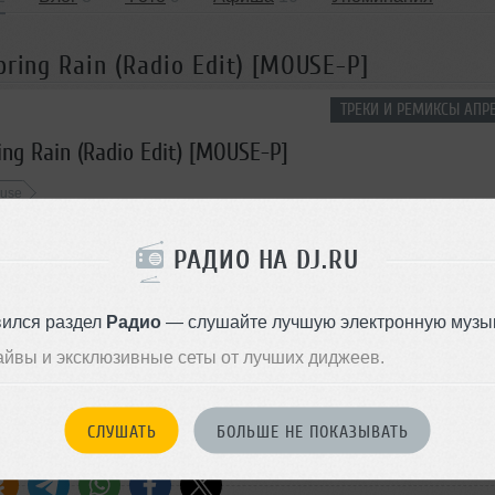
ring Rain (Radio Edit) [MOUSE-P]
ТРЕКИ И РЕМИКСЫ АПРЕ
ing Rain (Radio Edit) [MOUSE-P]
use
РАДИО НА DJ.RU
 очередь
Комментировать
</>
03:11
686
Скачать
вился раздел
Радио
— слушайте лучшую электронную музык
ОДДЕРЖАТЬ АРТИСТА
айвы и эксклюзивные сеты от лучших диджеев.
СКАЖИ ДРУЗЬЯМ
СЛУШАТЬ
БОЛЬШЕ НЕ ПОКАЗЫВАТЬ