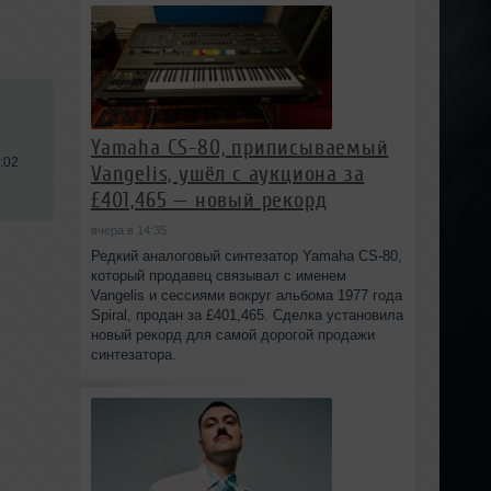
Yamaha CS-80, приписываемый
:02
Vangelis, ушёл с аукциона за
£401,465 — новый рекорд
вчера в 14:35
Редкий аналоговый синтезатор Yamaha CS-80,
который продавец связывал с именем
Vangelis и сессиями вокруг альбома 1977 года
Spiral, продан за £401,465. Сделка установила
новый рекорд для самой дорогой продажи
синтезатора.