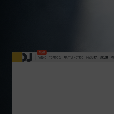
РАДИО
TOP100DJ
ЧАРТЫ HOT100
МУЗЫКА
ЛЮДИ
М