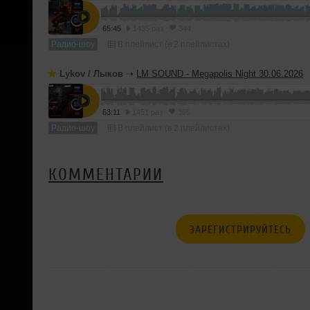
65:45
1435 раз
344
Радио-шоу
В плейлист (в 2 плейлистах)
Lykov / Лыков
➝
LM SOUND - Megapolis Night 30.06.2026
63:11
1451 раз
365
Радио-шоу
В плейлист (в 2 плейлистах)
КОММЕНТАРИИ
ЗАРЕГИСТРИРУЙТЕСЬ