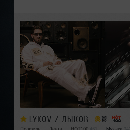
LYKOV / ЛЫКОВ
Профиль
Лента
HOT100
461
Музыка
94