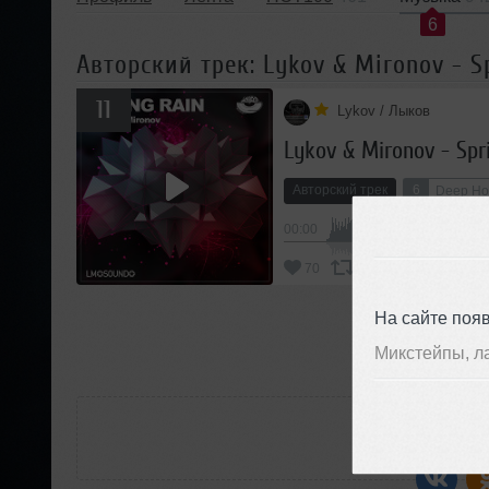
6
Авторский трек: Lykov & Mironov - Sp
11
Lykov / Лыков
Lykov & Mironov - Spr
Авторский трек
6
Deep Ho
00:00
В
70
Добавить
На сайте поя
П
Микстейпы, л
РАС