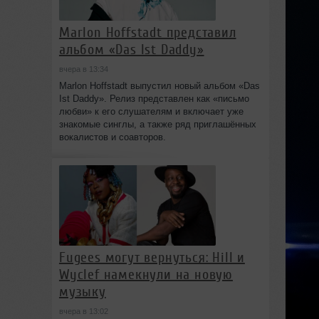
Marlon Hoffstadt представил
альбом «Das Ist Daddy»
вчера в 13:34
Marlon Hoffstadt выпустил новый альбом «Das
Ist Daddy». Релиз представлен как «письмо
любви» к его слушателям и включает уже
знакомые синглы, а также ряд приглашённых
вокалистов и соавторов.
Fugees могут вернуться: Hill и
Wyclef намекнули на новую
музыку
вчера в 13:02