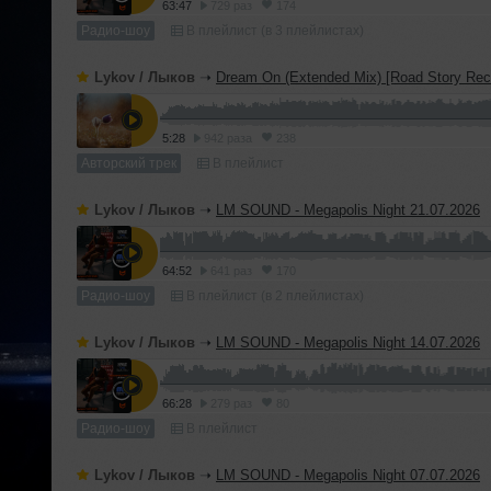
63:47
729 раз
174
Радио-шоу
В плейлист (в 3 плейлистах)
Lykov / Лыков
➝
Dream On (Extended Mix) [Road Story Rec
5:28
942 раза
238
Авторский трек
В плейлист
Lykov / Лыков
➝
LM SOUND - Megapolis Night 21.07.2026
64:52
641 раз
170
Радио-шоу
В плейлист (в 2 плейлистах)
Lykov / Лыков
➝
LM SOUND - Megapolis Night 14.07.2026
66:28
279 раз
80
Радио-шоу
В плейлист
Lykov / Лыков
➝
LM SOUND - Megapolis Night 07.07.2026