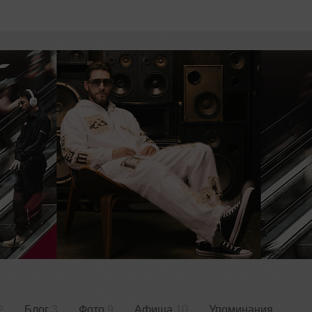
2
Блог
3
Фото
9
Афиша
10
Упоминания