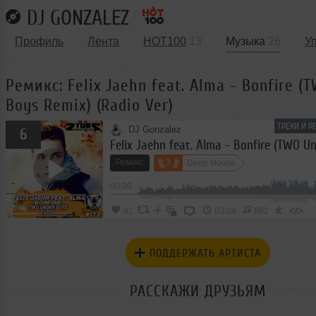
DJ GONZALEZ
Профиль
Лента
HOT100
13
Музыка
26
У
Ремикс: Felix Jaehn feat. Alma - Bonfire (
Boys Remix) (Radio Ver)
ТРЕКИ И Р
DJ Gonzalez
6
Ремикс
3
Deep House
00:00
</>
91
03:09
882
ПОДДЕРЖАТЬ АРТИСТА
РАССКАЖИ ДРУЗЬЯМ