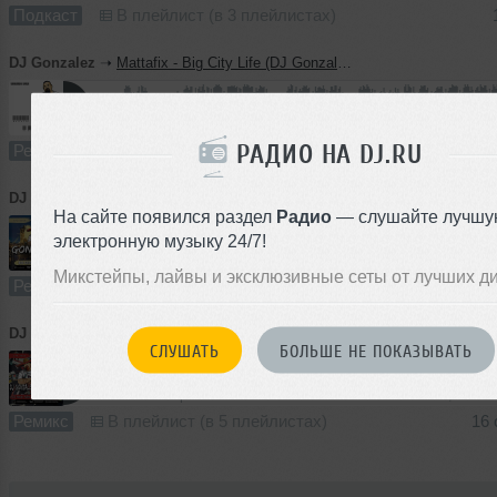
Подкаст
В плейлист (в 3 плейлистах)
DJ Gonzalez
➝
Mattafix - Big City Life (DJ Gonzalez Remix)
4:27
3505 раз
469
10 MB, 320 
РАДИО НА DJ.RU
Ремикс
В плейлист (в 36 плейлистах)
06
DJ Gonzalez
➝
Bee Gees - Stayin' Alive (DJ Gonzalez Remix) radio
На сайте появился раздел
Радио
— слушайте лучшу
электронную музыку 24/7!
2:59
1195 раз
111
7.7 MB, 320 
Микстейпы, лайвы и эксклюзивные сеты от лучших д
Ремикс
В плейлист (в 5 плейлистах)
17
DJ Gonzalez
➝
ATB feat. Miss Jane - It's a Fine Day (DJ Gonzalez & DJ Jan Steen Remix) Radio
СЛУШАТЬ
БОЛЬШЕ НЕ ПОКАЗЫВАТЬ
2:36
1290 раз
145
6.7 MB, 320 
Ремикс
В плейлист (в 5 плейлистах)
16 