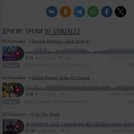
ДРУГИЕ ТРЕКИ
DJ GONZALEZ
DJ Gonzalez
➝
Barcode Brothers - Dooh Dooh (DJ Gonzalez Remix)
4:41
2614 раз
249
11 MB, 320 
Ремикс
В плейлист (в 17 плейлистах)
08
DJ Gonzalez
➝
Gibson Brother -Cuba (DJ Gonzalez Remix) Extended
4:46
1194 раза
118
11 MB, 320 
Ремикс
В плейлист (в 6 плейлистах)
02 
DJ Gonzalez
➝
F*ck This World
61:00
493 раза
20
141 MB, 320