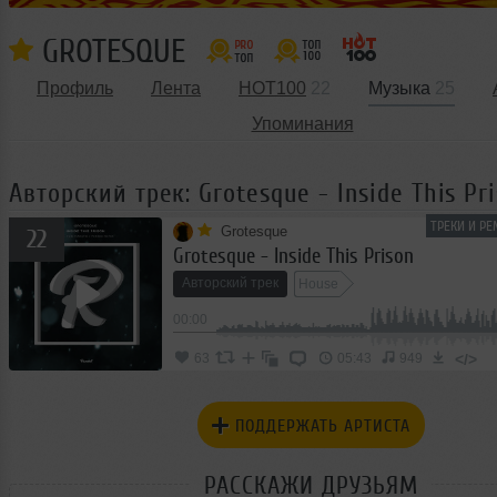
GROTESQUE
Профиль
Лента
HOT100
22
Музыка
25
Упоминания
Авторский трек: Grotesque - Inside This Pr
ТРЕКИ И РЕ
Grotesque
22
Grotesque - Inside This Prison
Авторский трек
House
00:00
</>
63
05:43
949
ПОДДЕРЖАТЬ АРТИСТА
РАССКАЖИ ДРУЗЬЯМ