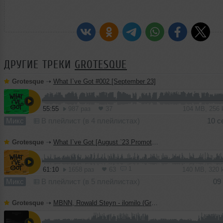
ДРУГИЕ ТРЕКИ
GROTESQUE
Grotesque
➝
What I`ve Got #002 [September 23]
55:55
987 раз
37
104 MB, 256
Микс
В плейлист (в 4 плейлистах)
10 с
Grotesque
➝
What I`ve Got [August `23 Promotional Mix]
1
61:10
1658 раз
63
140 MB, 320
Микс
В плейлист (в 5 плейлистах)
09
Grotesque
➝
MBNN, Rowald Steyn - ilomilo (Grotesque Remix)