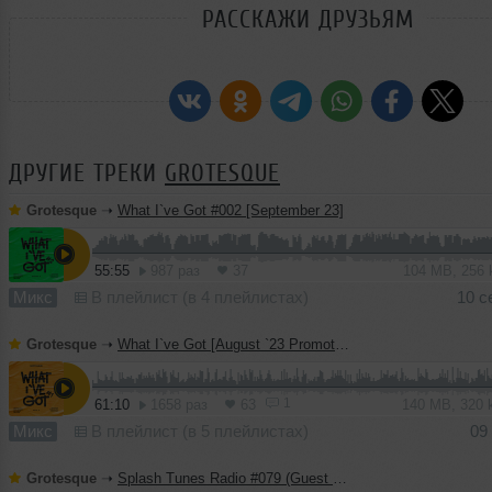
РАССКАЖИ ДРУЗЬЯМ
ДРУГИЕ ТРЕКИ
GROTESQUE
Grotesque
➝
What I`ve Got #002 [September 23]
55:55
987 раз
37
104 MB, 256
Микс
В плейлист (в 4 плейлистах)
10 с
Grotesque
➝
What I`ve Got [August `23 Promotional Mix]
1
61:10
1658 раз
63
140 MB, 320
Микс
В плейлист (в 5 плейлистах)
09
Grotesque
➝
Splash Tunes Radio #079 (Guest Mix)