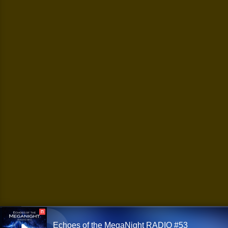
П
Echoes of the MegaNight RADIO #53