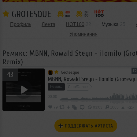
GROTESQUE
Профиль
Лента
HOT100
22
Музыка
25
Упоминания
Ремикс: MBNN, Rowald Steyn - ilomilo (Gro
Remix)
ТР
Grotesque
43
MBNN, Rowald Steyn - ilomilo (Grotesqu
Ремикс
Club/Dance
00:00
</>
79
03:03
1065
ПОДДЕРЖАТЬ АРТИСТА