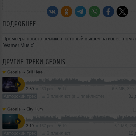
ПОДРОБНЕЕ
Премьера нового ремикса, который вышел на известном 
[Warner Music]
ДРУГИЕ ТРЕКИ
GEONIS
Geonis
➝
Still Here
2:50
260 раз
17
6.5 MB, 320
Авторский трек
В плейлист (в 1 плейлисте)
31 
Geonis
➝
City Hum
I
3:19
167 раз
10
6.1 MB, 25
Авторский трек
В плейлист
19 