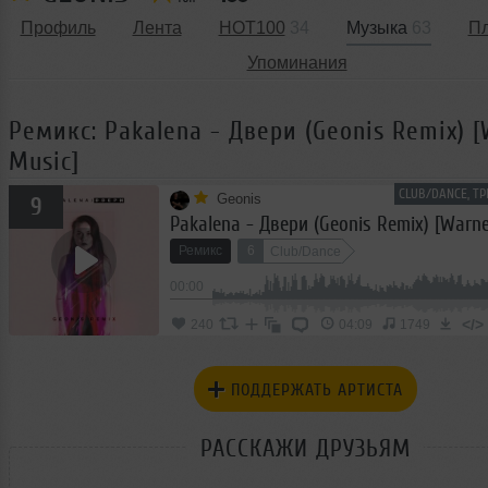
Профиль
Лента
HOT100
34
Музыка
63
П
Упоминания
Ремикс: Pakalena - Двери (Geonis Remix) 
Music]
CLUB/DANCE, ТР
Geonis
9
Pakalena - Двери (Geonis Remix) [Warne
Ремикс
6
Club/Dance
00:00
</>
240
04:09
1749
ПОДДЕРЖАТЬ АРТИСТА
РАССКАЖИ ДРУЗЬЯМ