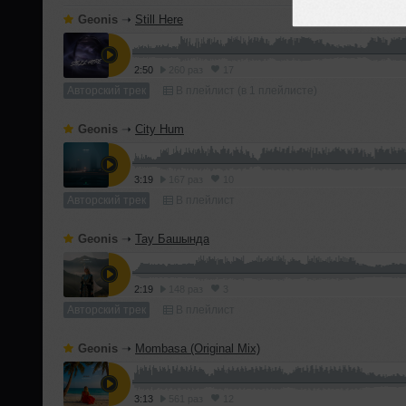
Geonis
➝
Still Here
2:50
260 раз
17
Авторский трек
В плейлист (в 1 плейлисте)
Geonis
➝
City Hum
3:19
167 раз
10
Авторский трек
В плейлист
Geonis
➝
Тау Башында
2:19
148 раз
3
Авторский трек
В плейлист
Geonis
➝
Mombasa (Original Mix)
3:13
561 раз
12