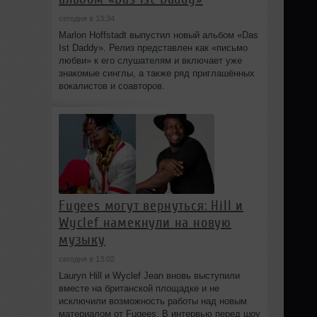
сегодня в 13:34
Marlon Hoffstadt выпустил новый альбом «Das
Ist Daddy». Релиз представлен как «письмо
любви» к его слушателям и включает уже
знакомые синглы, а также ряд приглашённых
вокалистов и соавторов.
Fugees могут вернуться: Hill и
Wyclef намекнули на новую
музыку
сегодня в 13:02
Lauryn Hill и Wyclef Jean вновь выступили
вместе на британской площадке и не
исключили возможность работы над новым
материалом от Fugees. В интервью перед шоу