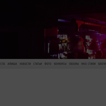
ЕСТА
АФИША
НОВОСТИ
СТАТЬИ
ФОТО
КОНКУРСЫ
ОБЗОРЫ
МУЗ. СТИЛИ
БЛОГИ