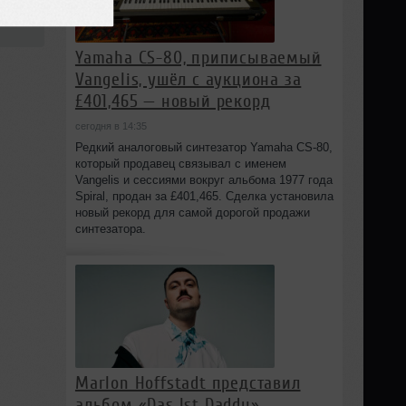
:38
Yamaha CS-80, приписываемый
Vangelis, ушёл с аукциона за
£401,465 — новый рекорд
сегодня в 14:35
Редкий аналоговый синтезатор Yamaha CS-80,
который продавец связывал с именем
Vangelis и сессиями вокруг альбома 1977 года
Spiral, продан за £401,465. Сделка установила
новый рекорд для самой дорогой продажи
синтезатора.
Marlon Hoffstadt представил
альбом «Das Ist Daddy»