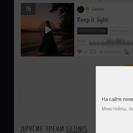
16
Geonis
Keep it light
Авторский трек
Afro House
00:00
В
39
Добавить
П
РАС
На сайте поя
Микстейпы, л
ДРУГИЕ ТРЕКИ
GEONIS