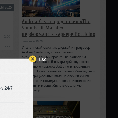
СЫ 2025
Andrea Casta представил «The
Sounds Of Marble» —
перформанс в карьере Botticino
-2:50
сегодня в 15:05
Итальянский скрипач, диджей и продюсер
Andrea Casta представил новый
аудиовизуальный проект The Sounds Of
Esc
Marble, записанный внутри действующего
мраморного карьера Botticino в провинции
Brescia. Проект включает живой 22‑минутный
сет и официальный клип на свежий сингл
Fragments, и объединил живое исполнение,
диджеинг и масштабную визуальную
у 24/7!
постановку.