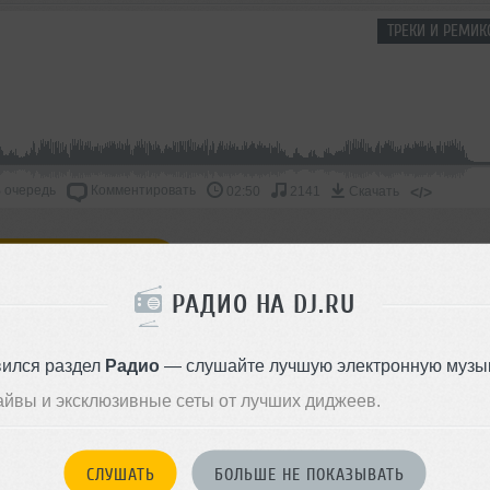
ТРЕКИ И РЕМИК
 очередь
Комментировать
</>
02:50
2141
Скачать
ОДДЕРЖАТЬ АРТИСТА
РАДИО НА DJ.RU
СКАЖИ ДРУЗЬЯМ
вился раздел
Радио
— слушайте лучшую электронную музык
айвы и эксклюзивные сеты от лучших диджеев.
Стиль:
Afro House
СЛУШАТЬ
БОЛЬШЕ НЕ ПОКАЗЫВАТЬ
Записан: 22 ноября 2025