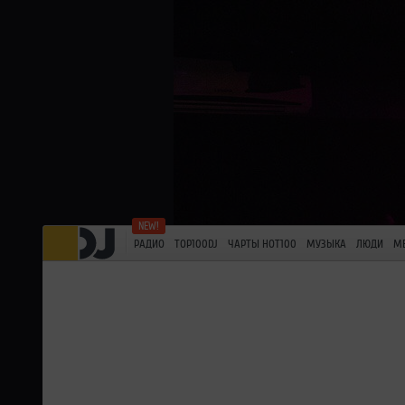
РАДИО
TOP100DJ
ЧАРТЫ HOT100
МУЗЫКА
ЛЮДИ
М