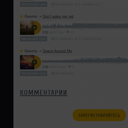
Авторский трек
В плейлист (в 1 плейлисте)
Geonis
➝
Don’t wake me yet
2:53
213 раз
10
Авторский трек
В плейлист (в 2 плейлистах)
Geonis
➝
Space Around Me
2:30
663 раза
4
Авторский трек
В плейлист
КОММЕНТАРИИ
ЗАРЕГИСТРИРУЙТЕСЬ