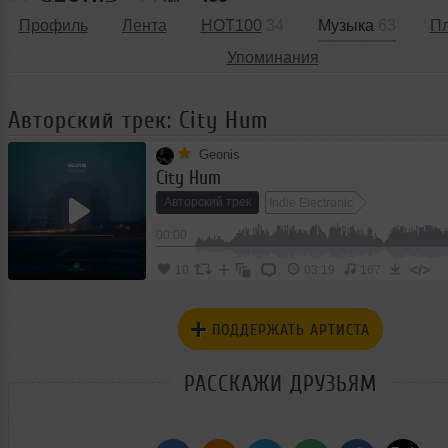
Профиль
Лента
HOT100
34
Музыка
63
П
Упоминания
Авторский трек: City Hum
Geonis
City Hum
Авторский трек
Indie Electronic
00:00
</>
10
03:19
167
ПОДДЕРЖАТЬ АРТИСТА
РАССКАЖИ ДРУЗЬЯМ