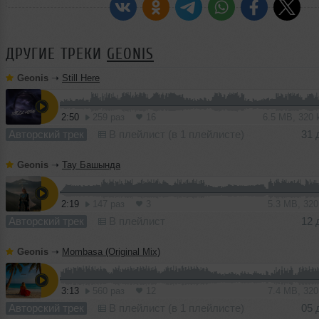
ДРУГИЕ ТРЕКИ
GEONIS
Geonis
➝
Still Here
2:50
259 раз
16
6.5 MB, 320
Авторский трек
В плейлист (в 1 плейлисте)
31 
Geonis
➝
Тау Башында
2:19
147 раз
3
5.3 MB, 32
Авторский трек
В плейлист
12 
Geonis
➝
Mombasa (Original Mix)
3:13
560 раз
12
7.4 MB, 32
Авторский трек
В плейлист (в 1 плейлисте)
05 