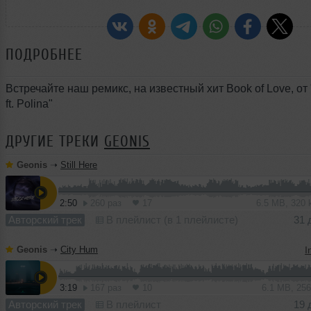
ПОДРОБНЕЕ
Встречайте наш ремикс, на известный хит Book of Love, от 
ft. Polina"
ДРУГИЕ ТРЕКИ
GEONIS
Geonis
➝
Still Here
2:50
260 раз
17
6.5 MB, 320
Авторский трек
В плейлист (в 1 плейлисте)
31 
Geonis
➝
City Hum
I
3:19
167 раз
10
6.1 MB, 25
Авторский трек
В плейлист
19 