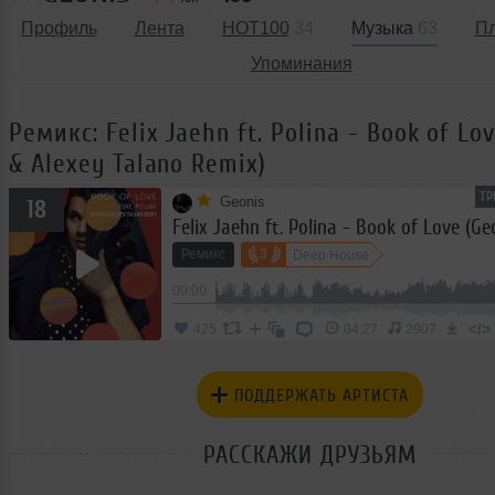
Профиль
Лента
HOT100
34
Музыка
63
П
Упоминания
Ремикс: Felix Jaehn ft. Polina - Book of Lo
& Alexey Talano Remix)
ТР
Geonis
18
Ремикс
3
Deep House
00:00
</>
425
04:27
2907
ПОДДЕРЖАТЬ АРТИСТА
РАССКАЖИ ДРУЗЬЯМ