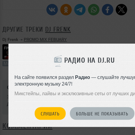
ДРУГИЕ ТРЕКИ
DJ FRENK
Dj Frenk
➝
PROMO MIX FEBUARY
69:52
1002 раза
44
161 MB, 320
РАДИО НА DJ.RU
Микс
В плейлист (в 8 плейлистах)
08 
На сайте появился раздел
Радио
— слушайте лучшу
электронную музыку 24/7!
Стили:
Hip-Hop
,
Trap
Микстейпы, лайвы и эксклюзивные сеты от лучших д
Записан: 11 февраля 2023
Добавлен: 27 февраля 2023, 18:21
СЛУШАТЬ
БОЛЬШЕ НЕ ПОКАЗЫВАТЬ
КОММЕНТАРИИ