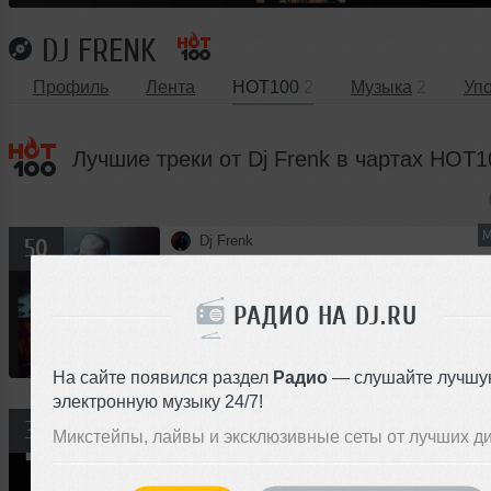
DJ FRENK
Профиль
Лента
HOT100
2
Музыка
2
Уп
Лучшие треки от Dj Frenk в чартах HOT1
М
Dj Frenk
50
Live 11.02.2023
Микс
Hip-Hop
Trap
РАДИО НА DJ.RU
00:00
</>
68
39:39
701
На сайте появился раздел
Радио
— слушайте лучшу
электронную музыку 24/7!
CLUB/DANCE, 
Dj Frenk
36
Микстейпы, лайвы и эксклюзивные сеты от лучших д
PROMO MIX FEBUARY
Микс
8
Tech House
Club/Dance
Bass 