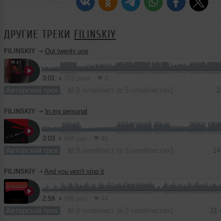
ДРУГИЕ ТРЕКИ
FILINSKIY
FILINSKIY
➝
Out twenty one
3:01
372 раза
5
Авторский трек
В плейлист (в 5 плейлистах)
2
FILINSKIY
➝
In my personal
3:03
608 раз
46
Авторский трек
В плейлист (в 5 плейлистах)
14
FILINSKIY
➝
And you won't stop it
2:59
885 раз
44
Авторский трек
В плейлист (в 3 плейлистах)
31 