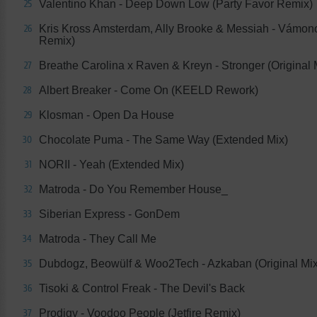
Valentino Khan - Deep Down Low (Party Favor Remix)
25
Kris Kross Amsterdam, Ally Brooke & Messiah - Vámon
26
Remix)
Breathe Carolina x Raven & Kreyn - Stronger (Original 
27
Albert Breaker - Come On (KEELD Rework)
28
Klosman - Open Da House
29
Chocolate Puma - The Same Way (Extended Mix)
30
NORII - Yeah (Extended Mix)
31
Matroda - Do You Remember House_
32
Siberian Express - GonDem
33
Matroda - They Call Me
34
Dubdogz, Beowülf & Woo2Tech - Azkaban (Original Mix
35
Tisoki & Control Freak - The Devil's Back
36
Prodigy - Voodoo People (Jetfire Remix)
37