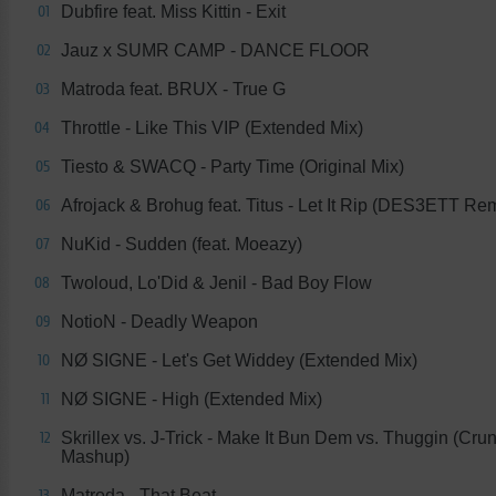
Dubfire feat. Miss Kittin - Exit
01
Jauz x SUMR CAMP - DANCE FLOOR
02
Matroda feat. BRUX - True G
03
Throttle - Like This VIP (Extended Mix)
04
Tiesto & SWACQ - Party Time (Original Mix)
05
Afrojack & Brohug feat. Titus - Let It Rip (DES3ETT Re
06
NuKid - Sudden (feat. Moeazy)
07
Twoloud, Lo'Did & Jenil - Bad Boy Flow
08
NotioN - Deadly Weapon
09
NØ SIGNE - Let's Get Widdey (Extended Mix)
10
NØ SIGNE - High (Extended Mix)
11
Skrillex vs. J-Trick - Make It Bun Dem vs. Thuggin (Cru
12
Mashup)
Matroda - That Beat
13