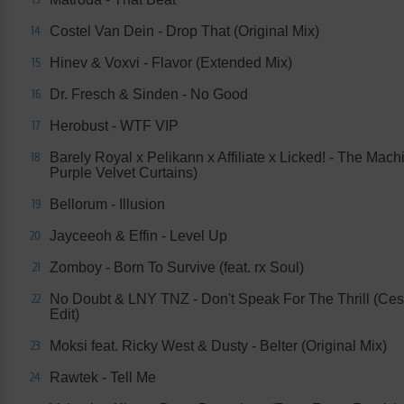
Costel Van Dein - Drop That (Original Mix)
14
Hinev & Voxvi - Flavor (Extended Mix)
15
Dr. Fresch & Sinden - No Good
16
Herobust - WTF VIP
17
Barely Royal x Pelikann x Affiliate x Licked! - The Machi
18
Purple Velvet Curtains)
Bellorum - Illusion
19
Jayceeoh & Effin - Level Up
20
Zomboy - Born To Survive (feat. rx Soul)
21
No Doubt & LNY TNZ - Don't Speak For The Thrill (Ce
22
Edit)
Moksi feat. Ricky West & Dusty - Belter (Original Mix)
23
Rawtek - Tell Me
24