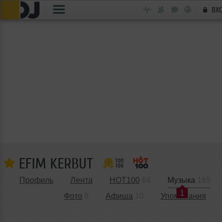
ВХ
EFIM KERBUT
Профиль
Лента
HOT100
64
Музыка
165
1
Фото
8
Афиша
10
Упоминания