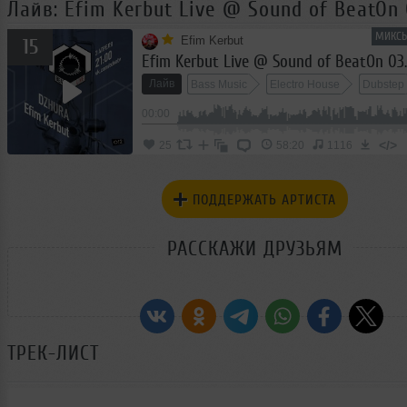
Лайв: Efim Kerbut Live @ Sound of BeatOn 
МИКСЫ
Efim Kerbut
15
Efim Kerbut Live @ Sound of BeatOn 03.
Лайв
Bass Music
Electro House
Dubstep
00:00
</>
25
58:20
1116
ПОДДЕРЖАТЬ АРТИСТА
РАССКАЖИ ДРУЗЬЯМ
ТРЕК-ЛИСТ