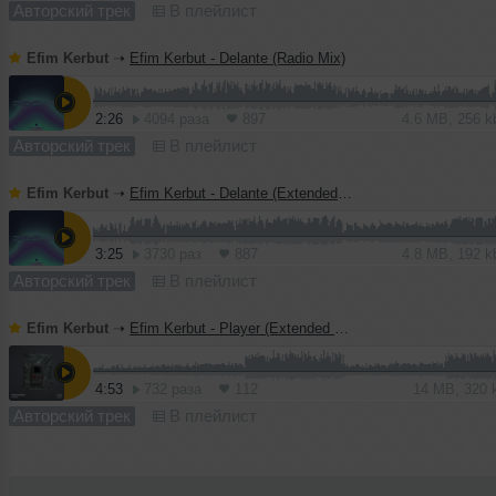
Авторский трек
В плейлист
Efim Kerbut
➝
Efim Kerbut - Delante (Radio Mix)
2:26
4094 раза
897
4.6 MB, 256 
Авторский трек
В плейлист
Efim Kerbut
➝
Efim Kerbut - Delante (Extended mix)
3:25
3730 раз
887
4.8 MB, 192 
Авторский трек
В плейлист
Efim Kerbut
➝
Efim Kerbut - Player (Extended Mix)
4:53
732 раза
112
14 MB, 320
Авторский трек
В плейлист