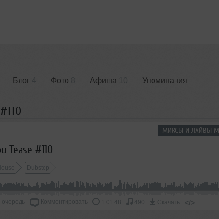
Блог
4
Фото
8
Афиша
10
Упоминания
 #110
МИКСЫ И ЛАЙВЫ М
ou Tease #110
 House
Dubstep
 очередь
Комментировать
</>
1:01:48
490
Скачать