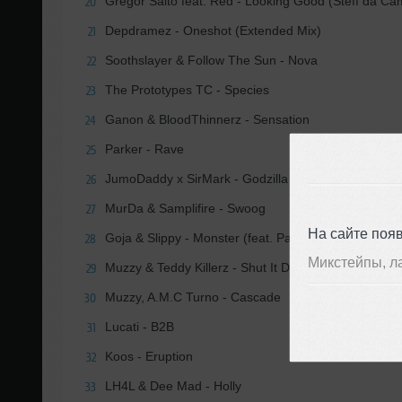
Gregor Salto feat. Red - Looking Good (Steff da C
20
Depdramez - Oneshot (Extended Mix)
21
Soothslayer & Follow The Sun - Nova
22
The Prototypes TC - Species
23
Ganon & BloodThinnerz - Sensation
24
Parker - Rave
25
JumoDaddy x SirMark - Godzilla
26
MurDa & Samplifire - Swoog
27
На сайте поя
Goja & Slippy - Monster (feat. Panther)
28
Микстейпы, л
Muzzy & Teddy Killerz - Shut It Down
29
Muzzy, A.M.C Turno - Cascade
30
Lucati - B2B
31
Koos - Eruption
32
LH4L & Dee Mad - Holly
33