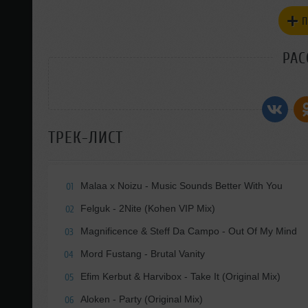
П
РАС
ТРЕК-ЛИСТ
Malaa x Noizu - Music Sounds Better With You
01
Felguk - 2Nite (Kohen VIP Mix)
02
Magnificence & Steff Da Campo - Out Of My Mind
03
Mord Fustang - Brutal Vanity
04
Efim Kerbut & Harvibox - Take It (Original Mix)
05
Aloken - Party (Original Mix)
06