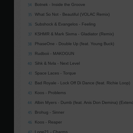
Botnek - Inside the Groove
34
What So Not - Beautiful (VOLAC Remix)
35
Subshock & Evangelos - Feeling
36
KSHMR & Mark Sixma - Gladiator (Remix)
37
PhaseOne - Double Up (feat. Young Buck)
38
Rudboii - MAKOGUN
39
Sihk & Nvla - Next Level
40
Space Laces - Torque
41
Bad Royale - Lock Off Di Dance (feat. Richie Loop)
42
Koos - Problems
43
Albin Myers - Dumb (feat. Anis Don Demina) (Exten
44
Brohug - Sinner
45
Koos - Reaper
46
Loge21 - Charms
47