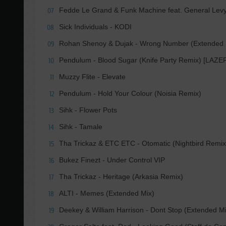
Fedde Le Grand & Funk Machine feat. General Levy -
07
Sick Individuals - KODI
08
Rohan Shenoy & Dujak - Wrong Number (Extended 
09
Pendulum - Blood Sugar (Knife Party Remix) [LAZ
10
Muzzy Flite - Elevate
11
Pendulum - Hold Your Colour (Noisia Remix)
12
Sihk - Flower Pots
13
Sihk - Tamale
14
Tha Trickaz & ETC ETC - Otomatic (Nightbird Remix
15
Bukez Finezt - Under Control VIP
16
Tha Trickaz - Heritage (Arkasia Remix)
17
ALTI - Memes (Extended Mix)
18
Deekey & William Harrison - Dont Stop (Extended Mi
19