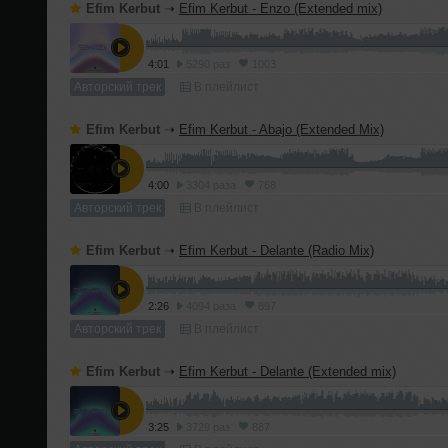
Efim Kerbut
➝
Efim Kerbut - Enzo (Extended mix)
4:01
5290 раз
1003
Авторский трек
В плейлист
Efim Kerbut
➝
Efim Kerbut - Abajo (Extended Mix)
4:00
3304 раза
768
Авторский трек
В плейлист
Efim Kerbut
➝
Efim Kerbut - Delante (Radio Mix)
2:26
4094 раза
897
Авторский трек
В плейлист
Efim Kerbut
➝
Efim Kerbut - Delante (Extended mix)
3:25
3729 раз
887