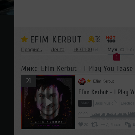
EFIM KERBUT
Профиль
Лента
HOT100
64
Музыка
165
1
Микс: Efim Kerbut - I Play You Tease
21
Efim Kerbut
Efim Kerbut - I Play Y
Микс
Bass Music
Electro
00:00
В
20
Добавить