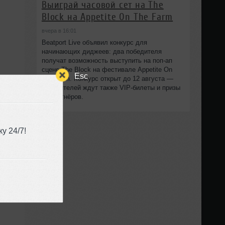
Выиграй часовой сет на The
Block на Appetite On The Farm
вчера в 16:01
Beatport Live объявил конкурс для
начинающих диджеев: два победителя
получат возможность выступить на поп‑ап
сцене The Block на фестивале Appetite On
Esc
The Farm. Конкурс открыт до 12 августа —
победителей ждут также VIP‑билеты и призы
от партнёров.
у 24/7!