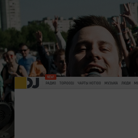
РАДИО
TOP100DJ
ЧАРТЫ HOT100
МУЗЫКА
ЛЮДИ
М