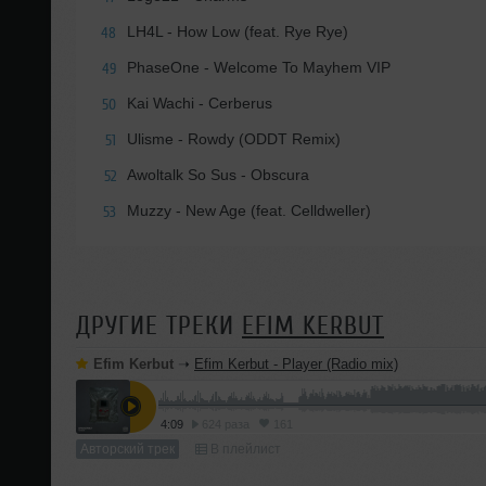
LH4L - How Low (feat. Rye Rye)
48
PhaseOne - Welcome To Mayhem VIP
49
Kai Wachi - Cerberus
50
Ulisme - Rowdy (ODDT Remix)
51
Awoltalk So Sus - Obscura
52
Muzzy - New Age (feat. Celldweller)
53
ДРУГИЕ ТРЕКИ
EFIM KERBUT
Efim Kerbut
➝
Efim Kerbut - Player (Radio mix)
4:09
624 раза
161
Авторский трек
В плейлист