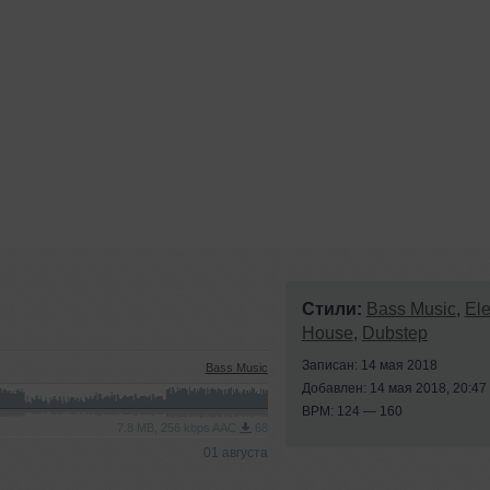
Стили:
Bass Music
,
Ele
House
,
Dubstep
Записан: 14 мая 2018
Bass Music
Добавлен: 14 мая 2018, 20:47
BPM: 124 — 160
7.8 MB, 256 kbps AAC
68
01 августа