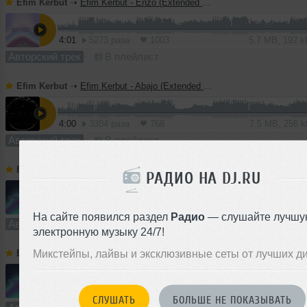
Efim Kerbut
➝
Efim Kerbut - Enzo (Extended mix)
4:01
5273 раза
1003
5.7 MB, 192 
Авторский трек
В плейлист
Efim Kerbut
➝
Efim Kerbut - Abajo (Extended Mix)
4:00
3304 раза
768
7.5 MB, 256 
Авторский трек
В плейлист
Efim Kerbut
➝
Efim Kerbut - Delante (Radio Mix)
РАДИО НА DJ.RU
2:26
4094 раза
897
4.6 MB, 256 
На сайте появился раздел
Радио
— слушайте лучшу
Авторский трек
В плейлист
электронную музыку 24/7!
Микстейпы, лайвы и эксклюзивные сеты от лучших д
Efim Kerbut
➝
Efim Kerbut - Delante (Extended mix)
3:25
3728 раз
887
4.8 MB, 192 
СЛУШАТЬ
БОЛЬШЕ НЕ ПОКАЗЫВАТЬ