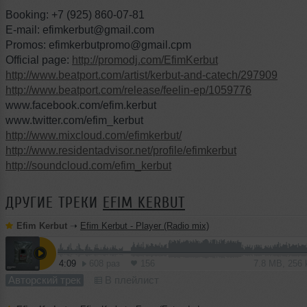
Booking: +7 (925) 860-07-81
E-mail: efimkerbut@gmail.com
Promos: efimkerbutpromo@gmail.cpm
Official page:
http://promodj.com/EfimKerbut
http://www.beatport.com/artist/kerbut-and-catech/297909
http://www.beatport.com/release/feelin-ep/1059776
www.facebook.com/efim.kerbut
www.twitter.com/efim_kerbut
http://www.mixcloud.com/efimkerbut/
http://www.residentadvisor.net/profile/efimkerbut
http://soundcloud.com/efim_kerbut
ДРУГИЕ ТРЕКИ
EFIM KERBUT
Efim Kerbut
➝
Efim Kerbut - Player (Radio mix)
4:09
608 раз
156
7.8 MB, 256
Авторский трек
В плейлист