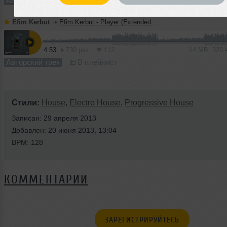
Авторский трек
В плейлист
Efim Kerbut
➝
Efim Kerbut - Player (Extended Mix)
4:53
730 раз
112
14 MB, 320
Авторский трек
В плейлист
Стили:
House
,
Electro House
,
Progressive House
Записан: 29 апреля 2013
Добавлен: 20 июня 2013, 13:04
BPM: 128
КОММЕНТАРИИ
ЗАРЕГИСТРИРУЙТЕСЬ