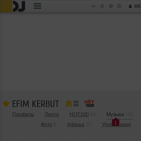
ВХ
EFIM KERBUT
Профиль
Лента
HOT100
64
Музыка
165
1
Фото
8
Афиша
10
Упоминания