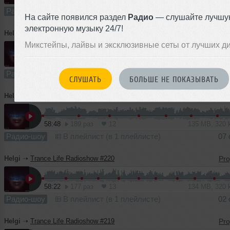
Радио-шоу
В плейлист
17
На сайте появился раздел
Радио
— слушайте лучшу
электронную музыку 24/7!
Helgi
➝
Trance Life Radioshow #222
Микстейпы, лайвы и эксклюзивные сеты от лучших д
59:18
239 раз
15
136 MB, 320
Радио-шоу
В плейлист
10 
СЛУШАТЬ
БОЛЬШЕ НЕ ПОКАЗЫВАТЬ
Helgi
➝
Trance Life Radioshow #221
58:48
189 раз
12
135 MB, 320
Радио-шоу
В плейлист (в 1 плейлисте)
07 
Helgi
➝
Trance Life Radioshow #220
58:22
177 раз
13
134 MB, 320
Радио-шоу
В плейлист (в 1 плейлисте)
02 
Helgi
➝
Trance Life Radioshow #219