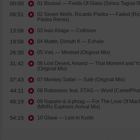
00:00
01 Blusoul
— Fields Of Glass (Simos Tagias 
06:51
02 Seven Wells, Ricardo Piedra
— Faded (Ric
Piedra Remix)
13:06
03 Ivan Aliaga
— Collision
19:56
04 Matter, Dimuth K
— Exhale
26:30
05 VieL
— Mindset (Original Mix)
31:42
06 Lost Desert, Amand
— That Moment and Y
(Original Mix)
37:43
07 Monkey Safari
— Safe (Original Mix)
44:11
08 Robosonic feat. STAG
— Wurd (CamelPhat
48:19
09 Napalm & d-phrag
— For The Love Of Mac
(MNRs Euphoric Arrival Mix)
54:15
10 Glaue
— Lost in Kyoto