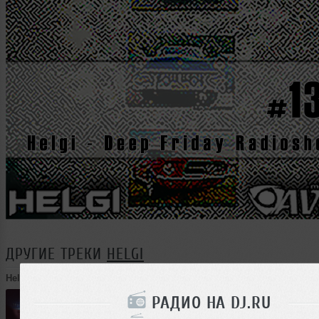
ДРУГИЕ ТРЕКИ
HELGI
Helgi
➝
Trance Life Radioshow #223
РАДИО НА DJ.RU
60:45
272 раза
17
139 MB, 320