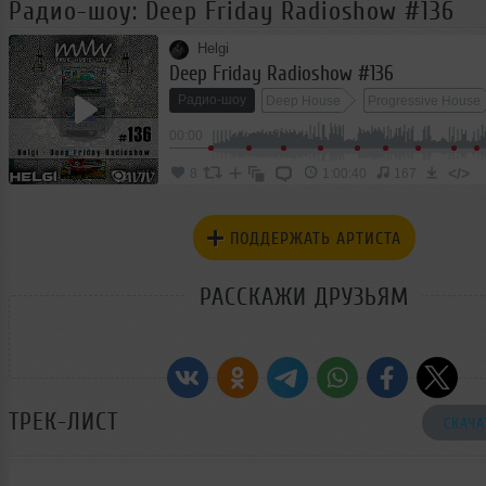
Радио-шоу: Deep Friday Radioshow #136
Helgi
Deep Friday Radioshow #136
Радио-шоу
Deep House
Progressive House
00:00
Ambient House
</>
8
1:00:40
167
ПОДДЕРЖАТЬ АРТИСТА
РАССКАЖИ ДРУЗЬЯМ
ТРЕК-ЛИСТ
СКАЧА