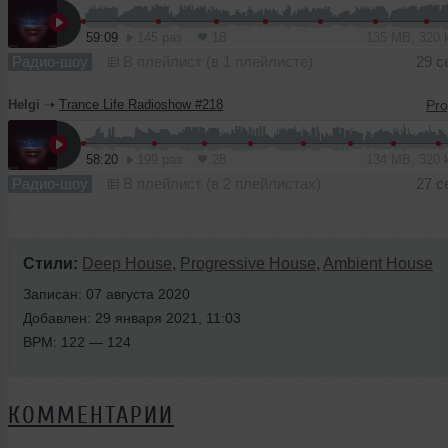
59:09
145 раз
18
135 MB, 320
Радио-шоу
В плейлист (в 1 плейлисте)
29 с
Helgi
➝
Trance Life Radioshow #218
58:20
199 раз
28
134 MB, 320
Радио-шоу
В плейлист (в 2 плейлистах)
27 с
Стили:
Deep House
,
Progressive House
,
Ambient House
Записан: 07 августа 2020
Добавлен: 29 января 2021, 11:03
BPM: 122 — 124
КОММЕНТАРИИ