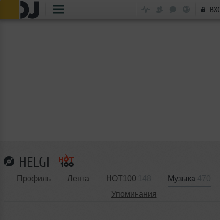
ВХ
HELGI
Профиль
Лента
HOT100
148
Музыка
470
Упоминания