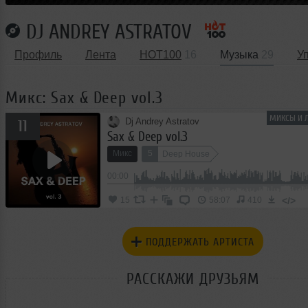
DJ ANDREY ASTRATOV
Профиль
Лента
HOT100
16
Музыка
29
У
Микс: Sax & Deep vol.3
МИКСЫ И Л
Dj Andrey Astratov
11
Sax & Deep vol.3
Микс
5
Deep House
00:00
</>
15
58:07
410
ПОДДЕРЖАТЬ АРТИСТА
РАССКАЖИ ДРУЗЬЯМ