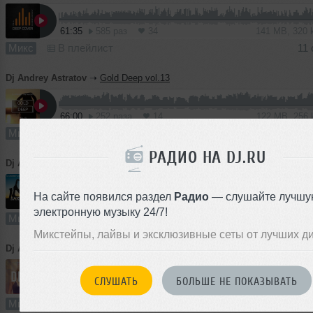
61:35
585 раз
34
141 MB, 320
Микс
В плейлист
11 
Dj Andrey Astratov
➝
Gold Deep vol.13
66:00
252 раза
14
122 MB, 256
Микс
В плейлист (в 1 плейлисте)
11 с
РАДИО НА DJ.RU
Dj Andrey Astratov
➝
Sax & Deep vol.2
На сайте появился раздел
Радио
— слушайте лучшу
61:25
432 раза
50
141 MB, 320
электронную музыку 24/7!
Микс
В плейлист (в 4 плейлистах)
Микстейпы, лайвы и эксклюзивные сеты от лучших д
Dj Andrey Astratov
➝
Deep Cover vol.5
СЛУШАТЬ
БОЛЬШЕ НЕ ПОКАЗЫВАТЬ
57:00
883 раза
93
131 MB, 320 
Микс
В плейлист (в 7 плейлистах)