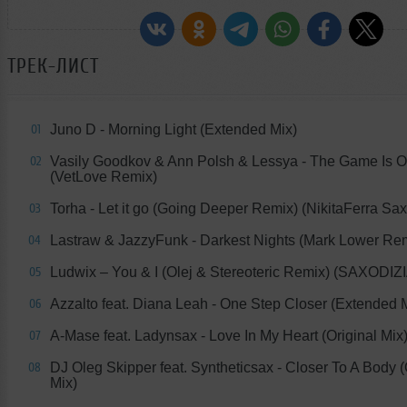
ТРЕК-ЛИСТ
Juno D - Morning Light (Extended Mix)
01
Vasily Goodkov & Ann Polsh & Lessya - The Game Is O
02
(VetLove Remix)
Torha - Let it go (Going Deeper Remix) (NikitaFerra Sax
03
Lastraw & JazzyFunk - Darkest Nights (Mark Lower Re
04
Ludwix – You & I (Olej & Stereoteric Remix) (SAXODIZI
05
Azzalto feat. Diana Leah - One Step Closer (Extended 
06
A-Mase feat. Ladynsax - Love In My Heart (Original Mix
07
DJ Oleg Skipper feat. Syntheticsax - Closer To A Body (
08
Mix)