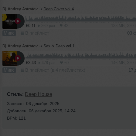
Dj Andrey Astratov
➝
Deep Cover vol.4
60:11
369 раз
42
138 MB, 320
Микс
В плейлист
03 
Dj Andrey Astratov
➝
Sax & Deep vol.1
63:43
478 раз
60
146 MB, 320
Микс
В плейлист (в 4 плейлистах)
17 
Стиль:
Deep House
Записан: 06 декабря 2025
Добавлен: 06 декабря 2025, 14:24
BPM: 121