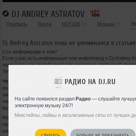
DJ ANDREY ASTRATOV
Профиль
Лента
HOT100
16
Музыка
29
У
Dj Andrey Astratov пока не упоминался в статьях
Есть информация о нём?
Если у вас есть информация или инфоповод о Dj Andrey Ast
пришлите нам любой текст для новости в свободной форм
Telegram бот.
РАДИО НА DJ.RU
Что может быть интересно:
громкие выступления, новы
коллаборации, туры, фестивали, подписание контрактов с
запуск собственного лейбла, ремиксы, радиошоу, мастер-к
На сайте появился раздел
Радио
— слушайте лучшу
награды, смена стиля или любые другие события из мира
электронную музыку 24/7!
музыки.
Микстейпы, лайвы и эксклюзивные сеты от лучших д
Можно писать на любом языке, даже с ошибками — наш ж
профессионально оформит материал и опубликует новость
или на следующий день.
СЛУШАТЬ
БОЛЬШЕ НЕ ПОКАЗЫВАТЬ