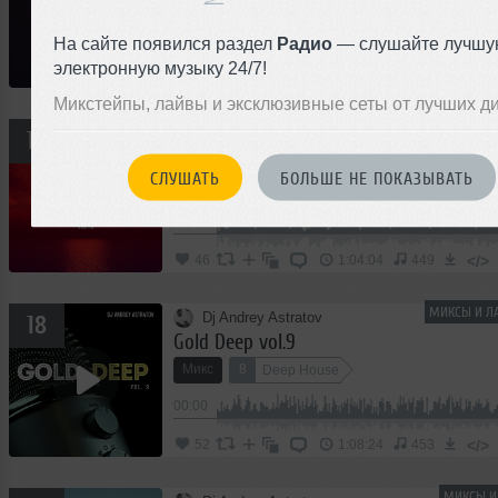
Микс
3
Deep House
00:00
На сайте появился раздел
Радио
— слушайте лучшу
электронную музыку 24/7!
</>
91
56:35
780
Микстейпы, лайвы и эксклюзивные сеты от лучших д
МИКСЫ И Л
Dj Andrey Astratov
18
Gold Deep vol.10
СЛУШАТЬ
БОЛЬШЕ НЕ ПОКАЗЫВАТЬ
Микс
7
Deep House
00:00
</>
46
1:04:04
449
МИКСЫ И ЛА
Dj Andrey Astratov
18
Gold Deep vol.9
Микс
8
Deep House
00:00
</>
52
1:08:24
453
МИКСЫ И