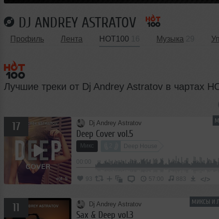
DJ ANDREY ASTRATOV
Профиль
Лента
HOT100
16
Музыка
29
У
Лучшие треки от Dj Andrey Astratov в чартах 
М
Dj Andrey Astratov
17
Deep Cover vol.5
Микс
2
Deep House
00:00
</>
93
57:00
883
МИКСЫ И Л
Dj Andrey Astratov
11
Sax & Deep vol.3