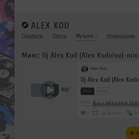
ALEX KOD
Профиль
Лента
Музыка
4
Упоминания
Микс: Dj Alex Kod (Alex Kodolov)-min
Alex Kod
Dj Alex Kod (Alex Kod
Микс
Electro
00:00
В 
0
Добавить
П