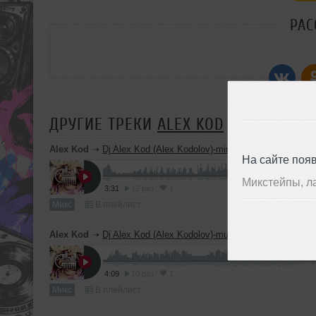
РАС
ДРУГИЕ ТРЕКИ
ALEX KOD
Alex Kod
➝
Dj Alex Kod (Alex Kodolov)-minus3
На сайте поя
Микстейпы, л
3:31
12 раз
1
Микс
В плейлист
Alex Kod
➝
Dj Alex Kod (Alex Kodolov)-music live
4:09
10 раз
1
Микс
В плейлист