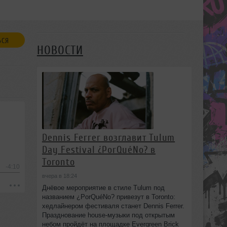
ЬСЯ
НОВОСТИ
Dennis Ferrer возглавит Tulum
Day Festival ¿PorQuéNo? в
Toronto
-4:10
вчера в 18:24
Днёвое мероприятие в стиле Tulum под
названием ¿PorQuéNo? привезут в Toronto:
хедлайнером фестиваля станет Dennis Ferrer.
Празднование house-музыки под открытым
небом пройдёт на площадке Evergreen Brick