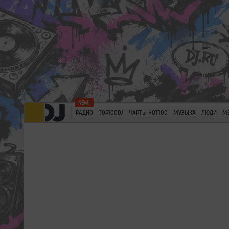
РАДИО
TOP100DJ
ЧАРТЫ HOT100
МУЗЫКА
ЛЮДИ
М