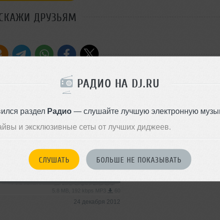
СКАЖИ ДРУЗЬЯМ
Стиль:
Electro
РАДИО НА DJ.RU
Добавлен: 24 декабря 2012, 1
Electro
вился раздел
Радио
— слушайте лучшую электронную музык
айвы и эксклюзивные сеты от лучших диджеев.
4.9 MB, 192 kbps MP3
49
24 декабря 2012
СЛУШАТЬ
БОЛЬШЕ НЕ ПОКАЗЫВАТЬ
Electro
5.8 MB, 192 kbps MP3
60
24 декабря 2012