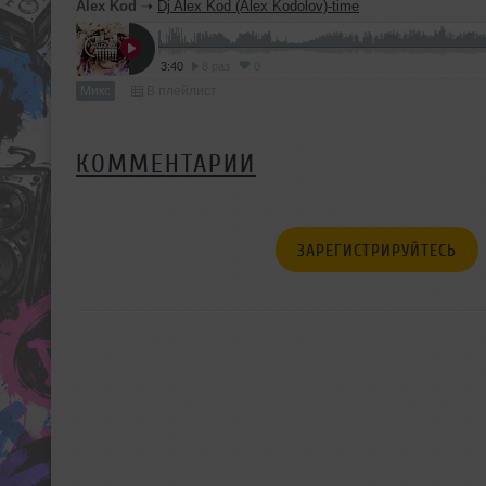
Alex Kod
➝
Dj Alex Kod (Alex Kodolov)-time
3:40
8 раз
0
Микс
В плейлист
КОММЕНТАРИИ
ЗАРЕГИСТРИРУЙТЕСЬ