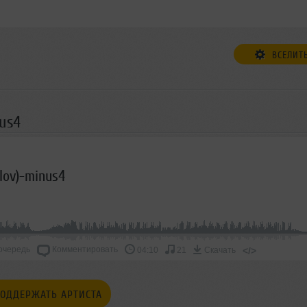
ВСЕЛИТ
us4
olov)-minus4
очередь
Комментировать
</>
04:10
21
Скачать
ОДДЕРЖАТЬ АРТИСТА