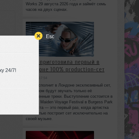
Works 29 августа 2026 года и займёт семь
часов на двух сценах.
Esc
5:42
HAAi приготовила первый в
Лондоне 100% production‑сет
у 24/7!
вчера в 17:54
HAAi исполнит в Лондоне эксклюзивный сет,
в котором будут звучать только её
собственные треки. Выступление состоится в
рамках Maiden Voyage Festival в Burgess Park
8 августа — это первый раз, когда артистка
полностью построит сет исключительно на
своей музыке.