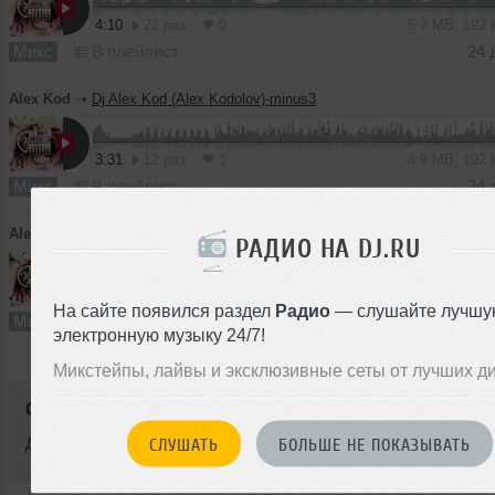
4:10
21 раз
0
5.7 MB, 192
Микс
В плейлист
24 
Alex Kod
➝
Dj Alex Kod (Alex Kodolov)-minus3
3:31
12 раз
1
4.9 MB, 192
Микс
В плейлист
24 
Alex Kod
➝
Dj Alex Kod (Alex Kodolov)-music live
РАДИО НА DJ.RU
4:09
10 раз
1
5.8 MB, 192
На сайте появился раздел
Радио
— слушайте лучшу
Микс
В плейлист
24 
электронную музыку 24/7!
Микстейпы, лайвы и эксклюзивные сеты от лучших д
Стиль:
Electro
Добавлен: 22 декабря 2012, 10:12
СЛУШАТЬ
БОЛЬШЕ НЕ ПОКАЗЫВАТЬ