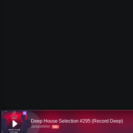
Ш
Deep House Selection #295 (Record Deep)
JamesMiller