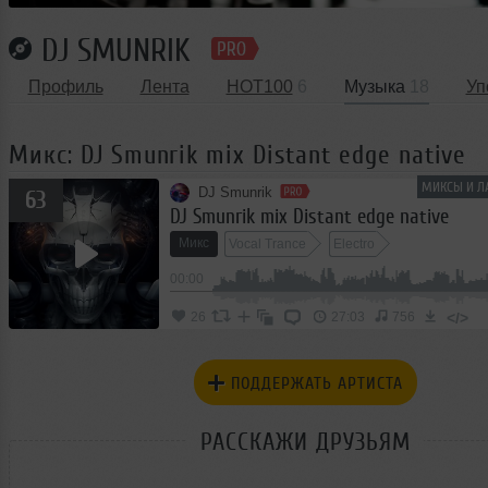
DJ SMUNRIK
Профиль
Лента
HOT100
6
Музыка
18
Уп
Микс: DJ Smunrik mix Distant edge native
МИКСЫ И Л
DJ Smunrik
63
DJ Smunrik mix Distant edge native
Микс
Vocal Trance
Electro
00:00
</>
26
27:03
756
ПОДДЕРЖАТЬ АРТИСТА
РАССКАЖИ ДРУЗЬЯМ