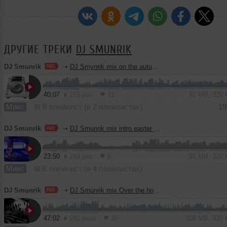
ДРУГИЕ ТРЕКИ
DJ SMUNRIK
DJ Smunrik
➝
DJ Smynrik mix on the autumn positive
40:07
275 раз
11
92 MB, 320
Микс
В плейлист (в 2 плейлистах)
19
DJ Smunrik
➝
DJ Smunrik mix intro easter bunny
23:50
249 раз
8
55 MB, 320
Микс
В плейлист (в 4 плейлистах)
DJ Smunrik
➝
DJ Smunrik mix Over the horizon
47:02
282 раза
16
108 MB, 320