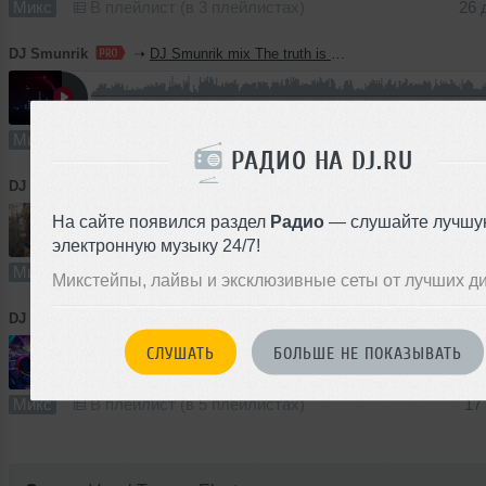
Микс
В плейлист (в 3 плейлистах)
26 
DJ Smunrik
➝
DJ Smunrik mix The truth is somewhere near
49:32
245 раз
7
113 MB, 320
Микс
В плейлист (в 4 плейлистах)
06 
РАДИО НА DJ.RU
DJ Smunrik
➝
DJ Smunrik mix the way to the dance floor
На сайте появился раздел
Радио
— слушайте лучшу
электронную музыку 24/7!
50:10
295 раз
21
115 MB, 320
Микс
В плейлист (в 3 плейлистах)
07 с
Микстейпы, лайвы и эксклюзивные сеты от лучших д
DJ Smunrik
➝
DJ Smunrik mix into the distance to dreams, set 1
СЛУШАТЬ
БОЛЬШЕ НЕ ПОКАЗЫВАТЬ
32:51
360 раз
17
75 MB, 320
Микс
В плейлист (в 5 плейлистах)
17