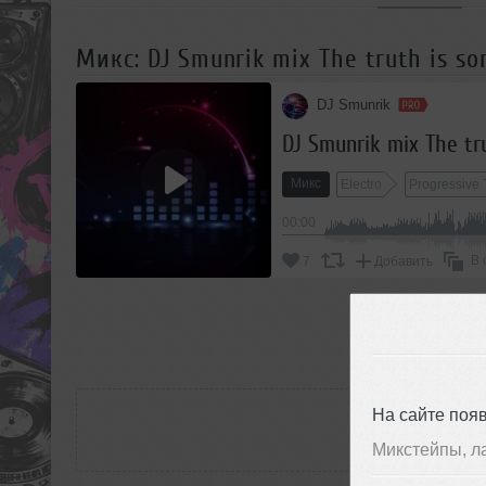
Микс: DJ Smunrik mix The truth is s
DJ Smunrik
DJ Smunrik mix The tr
Микс
Electro
Progressive 
00:00
В 
7
Добавить
П
РАС
На сайте поя
Микстейпы, л