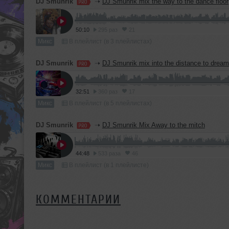
DJ Smunrik
➝
DJ Smunrik mix the way to the dance floor
50:10
295 раз
21
Микс
В плейлист (в 3 плейлистах)
DJ Smunrik
➝
DJ Smunrik mix into the distance to dream
32:51
360 раз
17
Микс
В плейлист (в 5 плейлистах)
DJ Smunrik
➝
DJ Smunrik Mix Away to the mitch
44:48
533 раза
46
Микс
В плейлист (в 1 плейлисте)
КОММЕНТАРИИ