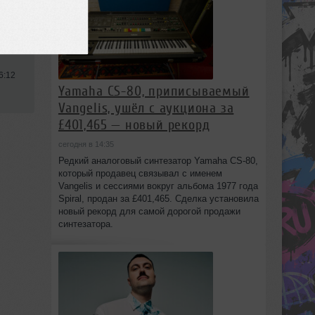
sive
6:12
Yamaha CS-80, приписываемый
Vangelis, ушёл с аукциона за
£401,465 — новый рекорд
сегодня в 14:35
Редкий аналоговый синтезатор Yamaha CS-80,
который продавец связывал с именем
Vangelis и сессиями вокруг альбома 1977 года
Spiral, продан за £401,465. Сделка установила
новый рекорд для самой дорогой продажи
синтезатора.