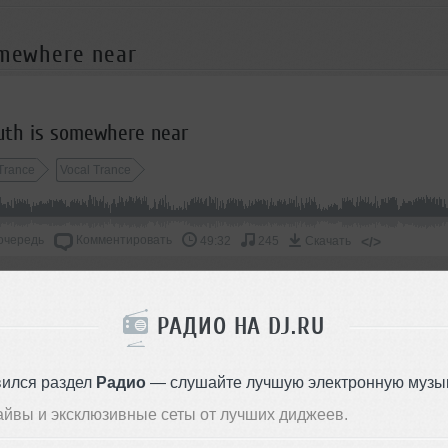
omewhere near
uth is somewhere near
Trance
Vocal Trance
очередь
Комментировать
</>
49:32
245
Скачать
ОДДЕРЖАТЬ АРТИСТА
РАДИО НА DJ.RU
СКАЖИ ДРУЗЬЯМ
вился раздел
Радио
— слушайте лучшую электронную музык
айвы и эксклюзивные сеты от лучших диджеев.