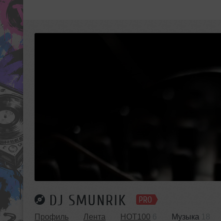
DJ SMUNRIK
Профиль
Лента
HOT100
6
Музыка
18