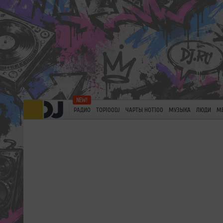
РАДИО
TOP100DJ
ЧАРТЫ HOT100
МУЗЫКА
ЛЮДИ
М