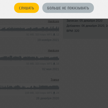
СЛУШАТЬ
БОЛЬШЕ НЕ ПОКАЗЫВАТЬ
Стили:
Electro
,
Progres
Trance
,
Vocal Trance
Записан: 05 декабря 2020
Hardcore
Добавлен: 06 декабря 2020, 1
BPM: 320
92 MB, 320 kbps MP3
12
19 ноября 2021
Hardcore
55 MB, 320 kbps MP3
18
02 мая 2021
Trance
108 MB, 320 kbps MP3
24
26 декабря 2020