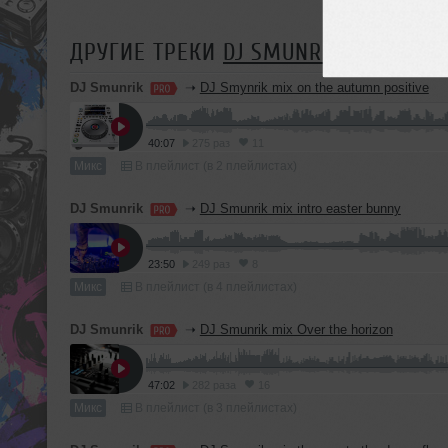
ДРУГИЕ ТРЕКИ
DJ SMUNRIK
DJ Smunrik
➝
DJ Smynrik mix on the autumn positive
40:07
275 раз
11
Микс
В плейлист (в 2 плейлистах)
DJ Smunrik
➝
DJ Smunrik mix intro easter bunny
23:50
249 раз
8
Микс
В плейлист (в 4 плейлистах)
DJ Smunrik
➝
DJ Smunrik mix Over the horizon
47:02
282 раза
16
Микс
В плейлист (в 3 плейлистах)