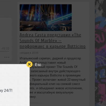
Andrea Casta представил «The
Sounds Of Marble» —
перформанс в карьере Botticino
-49:32
сегодня в 15:05
Итальянский скрипач, диджей и продюсер
Andrea Casta представил новый
Esc
аудиовизуальный проект The Sounds Of
Marble, записанный внутри действующего
мраморного карьера Botticino в провинции
Brescia. Проект включает живой 22‑минутный
сет и официальный клип на свежий сингл
Fragments, и объединил живое исполнение,
у 24/7!
диджеинг и масштабную визуальную
постановку.