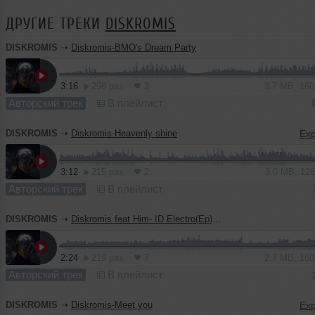
ДРУГИЕ ТРЕКИ
DISKROMIS
DISKROMIS
➝
Diskromis-BMO's Dream Party
3:16
298 раз
3
3.7 MB, 16
Авторский трек
В плейлист
DISKROMIS
➝
Diskromis-Heavenly shine
3:12
215 раз
2
3.0 MB, 12
Авторский трек
В плейлист
DISKROMIS
➝
Diskromis feat Him- ID Electro(Ep)(Demo)
2:24
219 раз
7
2.7 MB, 16
Авторский трек
В плейлист
DISKROMIS
➝
Diskromis-Meet you