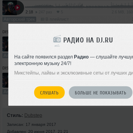
2:18
247 раз
5
2.6 MB, 16
Авторский трек
В плейлист
DISKROMIS
➝
Diskromis -The ubiquitous Christmas))
РАДИО НА DJ.RU
4:49
321 раз
8
5.5 MB, 16
Авторский трек
В плейлист
На сайте появился раздел
Радио
— слушайте лучшу
электронную музыку 24/7!
DISKROMIS
➝
Diskromis- - Friz
Микстейпы, лайвы и эксклюзивные сеты от лучших д
2:41
262 раза
6
3.1 MB, 160
Авторский трек
В плейлист
СЛУШАТЬ
БОЛЬШЕ НЕ ПОКАЗЫВАТЬ
Стиль:
Dubstep
Записан: 17 января 2017
Добавлен: 20 июня 2017, 21:21