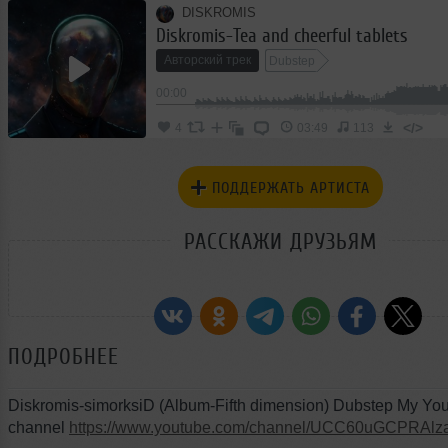
DISKROMIS
Diskromis-Tea and cheerful tablets
Авторский трек
Dubstep
00:00
</>
4
03:49
113
ПОДДЕРЖАТЬ АРТИСТА
РАССКАЖИ ДРУЗЬЯМ
ПОДРОБНЕЕ
Diskromis-simorksiD (Album-Fifth dimension) Dubstep My Yo
channel
https://www.youtube.com/channel/UCC60uGCPRA