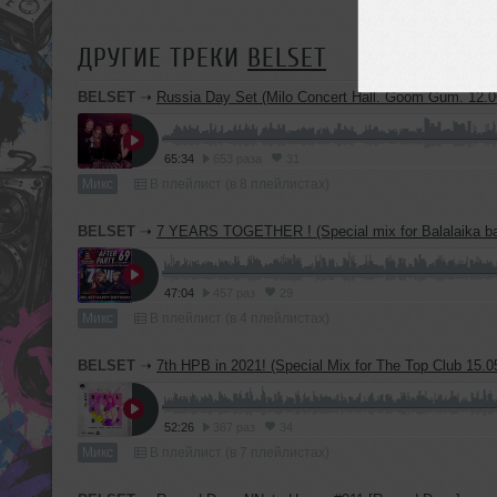
ДРУГИЕ ТРЕКИ
BELSET
BELSET
➝
Russia Day Set (Milo Concert Hall. Goom Gum. 12.0
65:34
653 раза
31
Микс
В плейлист (в 8 плейлистах)
BELSET
➝
7 YEARS TOGETHER ! (Special mix for Balalaika bar 1
47:04
457 раз
29
Микс
В плейлист (в 4 плейлистах)
BELSET
➝
7th HPB in 2021! (Special Mix for The Top Club 15.0
52:26
367 раз
34
Микс
В плейлист (в 7 плейлистах)