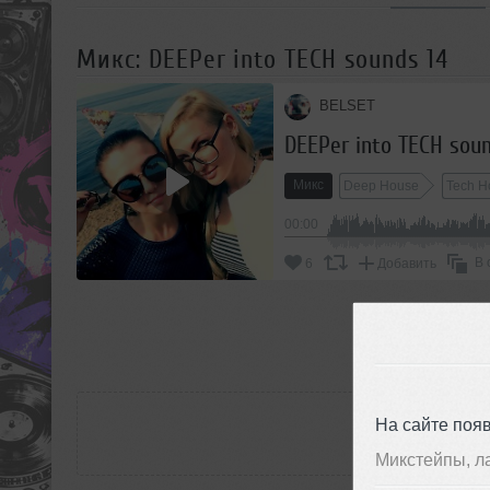
Микс: DEEPer into TECH sounds 14
BELSET
DEEPer into TECH soun
Микс
Deep House
Tech H
00:00
В 
6
Добавить
П
РАС
На сайте поя
Микстейпы, л