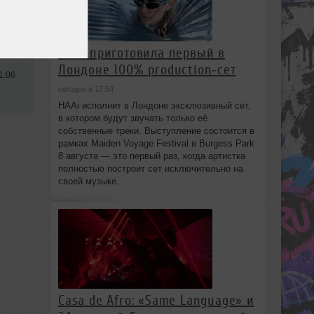
ech
HAAi приготовила первый в
Лондоне 100% production‑сет
1:06
сегодня в 17:54
HAAi исполнит в Лондоне эксклюзивный сет,
в котором будут звучать только её
собственные треки. Выступление состоится в
рамках Maiden Voyage Festival в Burgess Park
8 августа — это первый раз, когда артистка
полностью построит сет исключительно на
своей музыке.
Casa de Afro: «Same Language» и