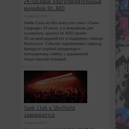
24‑часовой благотворительный
марафон Dr. ADO
сегодня в 17:01
Лейбл Casa de Afro выпустил сингл «Same
Language» 24 июля, а в ближайшие дни
основатель проекта Dr. ADO провёл
24‑часовой диджей‑сет в поддержку помощи
Венесуэле. События подчёркивают переход
бренда от клубной резиденции к
полноценному лейблу с выраженной
общественной позицией.
Tank Club в Sheffield
закрывается
сегодня в 16:53