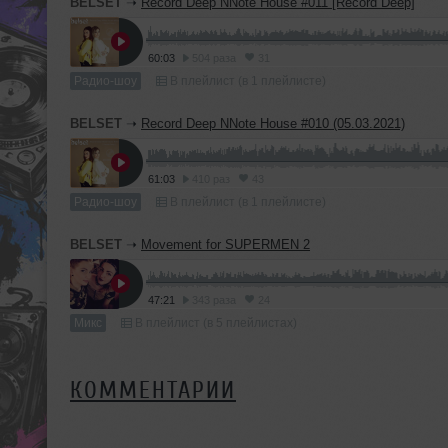
BELSET
➝
Record Deep NNote House #011 [Record Deep]
60:03
504 раза
31
Радио-шоу
В плейлист (в 1 плейлисте)
BELSET
➝
Record Deep NNote House #010 (05.03.2021)
61:03
410 раз
43
Радио-шоу
В плейлист (в 1 плейлисте)
BELSET
➝
Movement for SUPERMEN 2
47:21
343 раза
24
Микс
В плейлист (в 5 плейлистах)
КОММЕНТАРИИ