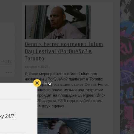
Dennis Ferrer возглавит Tulum
Day Festival ¿PorQuéNo? в
Toronto
-43:12
сегодня в 18:24
Днёвое мероприятие в стиле Tulum под
названием ¿PorQuéNo? привезут в Toronto:
Esc
хедлайнером фестиваля станет Dennis Ferrer.
Празднование house-музыки под открытым
небом пройдёт на площадке Evergreen Brick
Works 29 августа 2026 года и займёт семь
часов на двух сценах.
у 24/7!