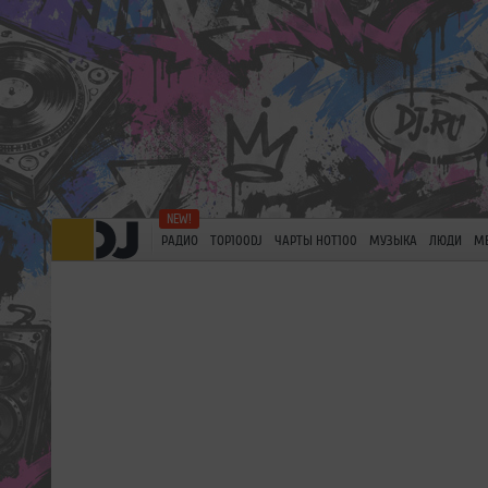
РАДИО
TOP100DJ
ЧАРТЫ HOT100
МУЗЫКА
ЛЮДИ
М