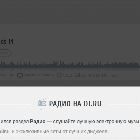
ds 14
ouse
очередь
Комментировать
</>
43:12
66
Скачать
ОДДЕРЖАТЬ АРТИСТА
РАДИО НА DJ.RU
СКАЖИ ДРУЗЬЯМ
вился раздел
Радио
— слушайте лучшую электронную музык
айвы и эксклюзивные сеты от лучших диджеев.