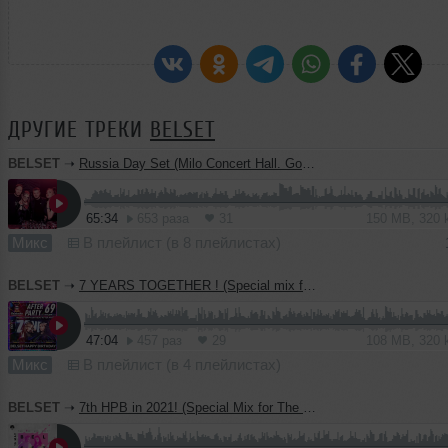
ДРУГИЕ ТРЕКИ
BELSET
BELSET
➝
Russia Day Set (Milo Concert Hall. Goom Gum. 12.06.2021)
65:34
653 раза
31
150 MB, 320
Микс
В плейлист (в 8 плейлистах)
BELSET
➝
7 YEARS TOGETHER ! (Special mix for Balalaika bar 15.05.21)
47:04
457 раз
29
108 MB, 320
Микс
В плейлист (в 4 плейлистах)
BELSET
➝
7th HPB in 2021! (Special Mix for The Top Club 15.05.21)