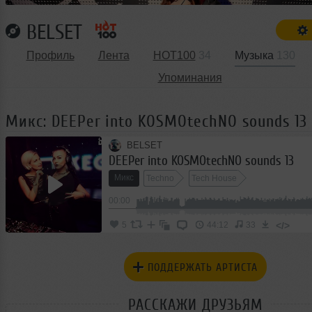
BELSET
Профиль
Лента
HOT100
34
Музыка
130
Упоминания
Микс: DEEPer into KOSMOtechNO sounds 13
BELSET
DEEPer into KOSMOtechNO sounds 13
Микс
Techno
Tech House
00:00
</>
5
44:12
33
ПОДДЕРЖАТЬ АРТИСТА
РАССКАЖИ ДРУЗЬЯМ