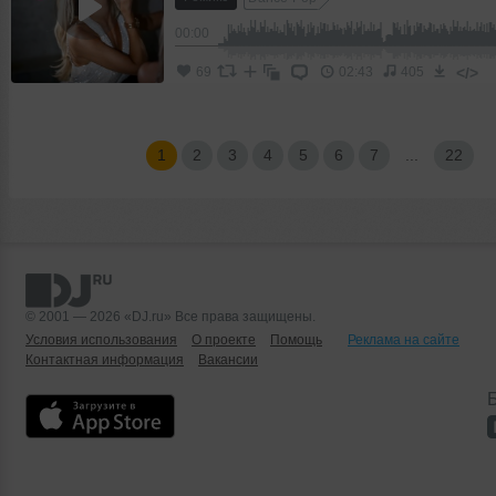
00:00
</>
69
02:43
405
1
2
3
4
5
6
7
...
22
© 2001 — 2026 «DJ.ru» Все права защищены.
Условия использования
О проекте
Помощь
Реклама на сайте
Контактная информация
Вакансии
Б