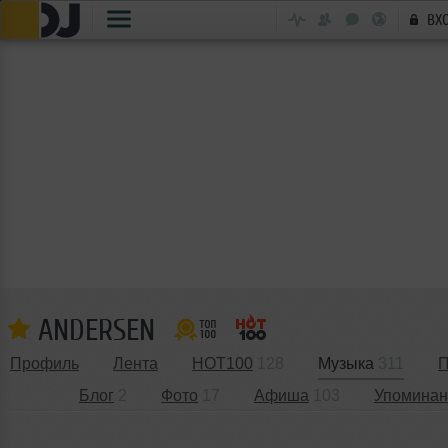
ВХ
ANDERSEN
Профиль
Лента
HOT100
128
Музыка
311
П
Блог
2
Фото
17
Афиша
103
Упоминан