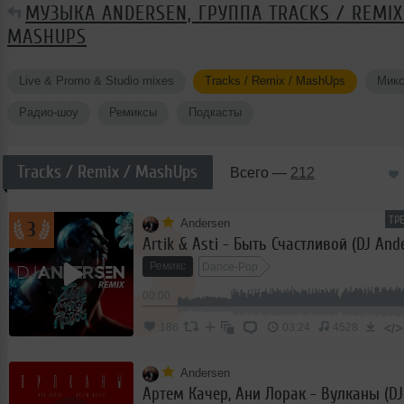
МУЗЫКА ANDERSEN, ГРУППА TRACKS / REMIX
MASHUPS
Live & Promo & Studio mixes
Tracks / Remix / MashUps
Мик
Радио-шоу
Ремиксы
Подкасты
Tracks / Remix / MashUps
Всего —
212
ТР
Andersen
3
Artik & Asti - Быть Счастливой (DJ And
Ремикс
Dance-Pop
00:00
</>
186
03:24
4528
Andersen