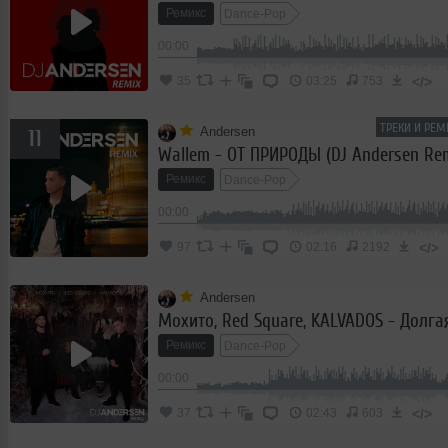
Ремикс
Dance-Pop
00:00
</>
35
03:25
753
ТРЕКИ И РЕМ
Andersen
11
Wallem - ОТ ПРИРОДЫ (DJ Andersen Rem
Ремикс
Dance-Pop
00:00
</>
97
02:16
2192
Andersen
Ремикс
Dance-Pop
00:00
</>
37
02:43
603