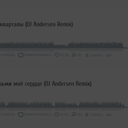
 кварталы (DJ Andersen Remix)
В очередь
Комментировать
</>
03:34
392
Скачать
озьми моё сердце (DJ Andersen Remix)
В очередь
Комментировать
</>
02:04
301
Скачать