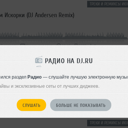
ТРЕКИ И РЕМИКСЫ ИЮ
м Искорки (DJ Andersen Remix)
В очередь
Комментировать
</>
02:40
2625
Скачать
РАДИО НА DJ.RU
ТА (DJ Andersen Remix)
вился раздел
Радио
— слушайте лучшую электронную музык
айвы и эксклюзивные сеты от лучших диджеев.
СЛУШАТЬ
БОЛЬШЕ НЕ ПОКАЗЫВАТЬ
В очередь
Комментировать
</>
02:48
762
Скачать
ТРЕКИ И РЕМИКСЫ ИЮ