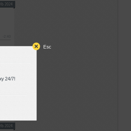
НЬ 2024
-2:40
Esc
у 24/7!
-2:48
НЬ 2024