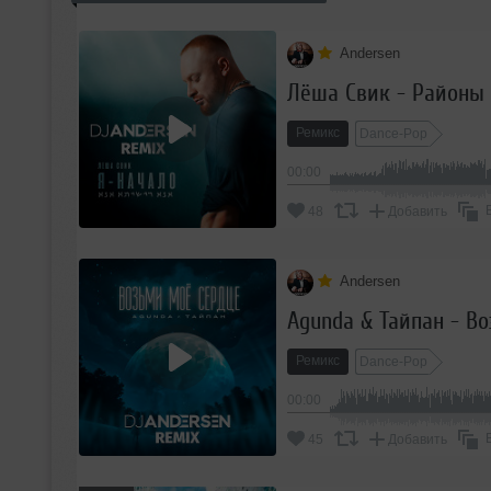
Andersen
Лёша Свик - Районы
Ремикс
Dance-Pop
00:00
48
Добавить
Andersen
Agunda & Тайпан - В
Ремикс
Dance-Pop
00:00
45
Добавить