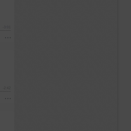
-3:01
-2:42