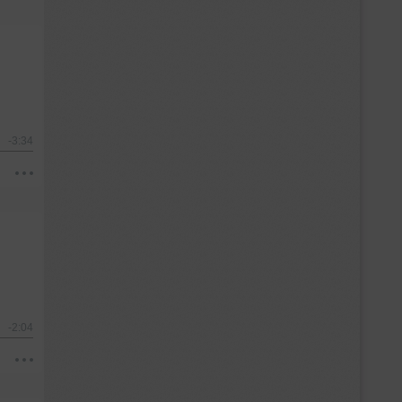
-3:34
-2:04