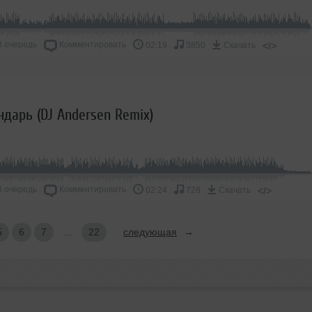
В очередь
Комментировать
</>
02:19
3850
Скачать
ндарь (DJ Andersen Remix)
В очередь
Комментировать
</>
02:24
728
Скачать
5
6
7
...
22
следующая
→