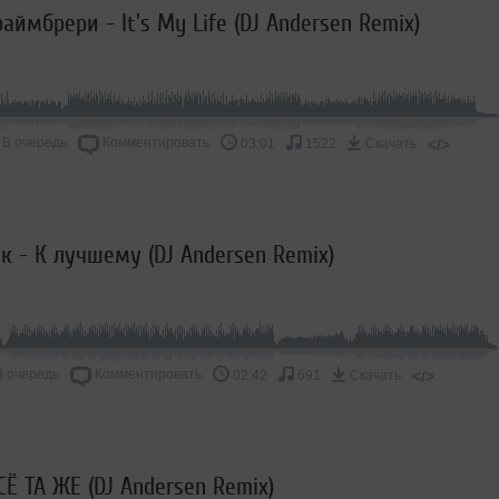
ймбрери - It's My Life (DJ Andersen Remix)
В очередь
Комментировать
</>
03:01
1522
Скачать
к - К лучшему (DJ Andersen Remix)
В очередь
Комментировать
</>
02:42
691
Скачать
СЁ ТА ЖЕ (DJ Andersen Remix)