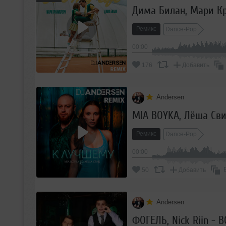
Дима Билан, Мари Кра
Ремикс
Dance-Pop
00:00
176
Добавить
Andersen
MIA BOYKA, Лёша Сви
Ремикс
Dance-Pop
00:00
50
Добавить
Andersen
ФОГЕЛЬ, Nick Riin - В