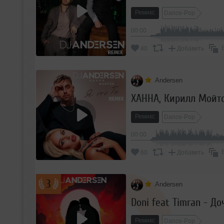
Ремикс
Dance-Pop
00:00
40
Добавить
Andersen
ХАННА, Кирилл Мойто
Ремикс
Dance-Pop
00:00
60
Добавить
3
Andersen
Doni feat Timran - До
Ремикс
Dance-Pop