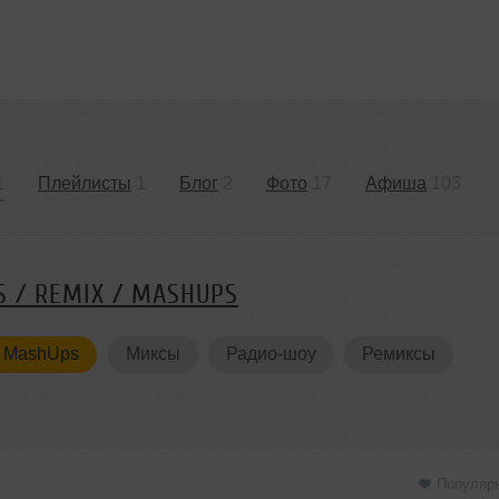
1
Плейлисты
1
Блог
2
Фото
17
Афиша
103
 / REMIX / MASHUPS
 / MashUps
Миксы
Радио-шоу
Ремиксы
Популяр