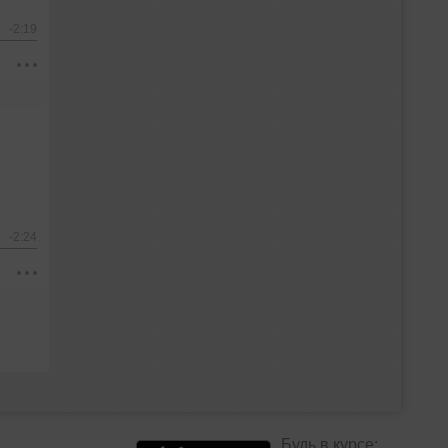
-2:19
-2:24
Будь в курсе: