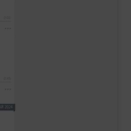
-2:01
-2:45
АЙ 2024