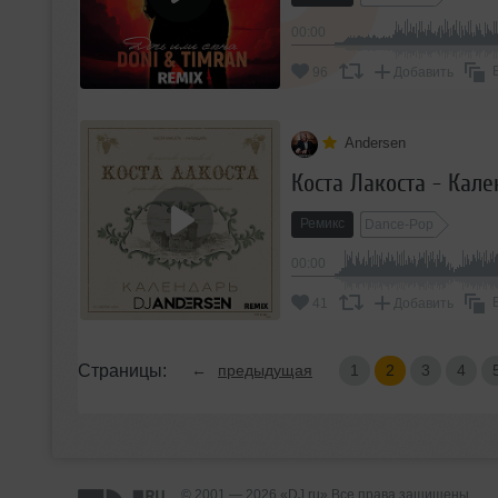
00:00
96
Добавить
Andersen
Коста Лакоста - Кале
Ремикс
Dance-Pop
00:00
41
Добавить
Страницы:
←
предыдущая
1
2
3
4
© 2001 — 2026 «DJ.ru» Все права защищены.