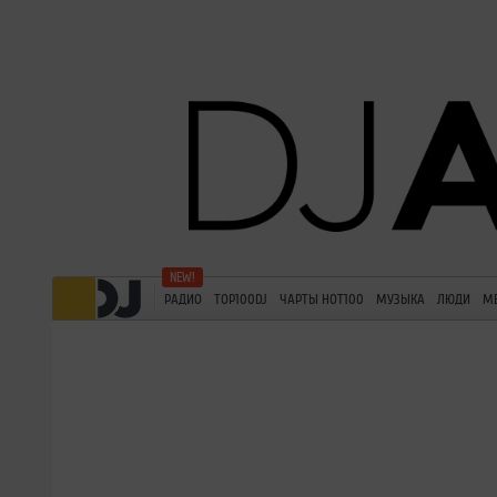
РАДИО
TOP100DJ
ЧАРТЫ HOT100
МУЗЫКА
ЛЮДИ
М