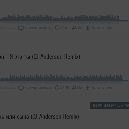
В очередь
Комментировать
</>
02:01
387
Скачать
н - Я это ты (DJ Andersen Remix)
В очередь
Комментировать
</>
02:45
684
Скачать
ТРЕКИ И РЕМИКСЫ М
чь или сына (DJ Andersen Remix)