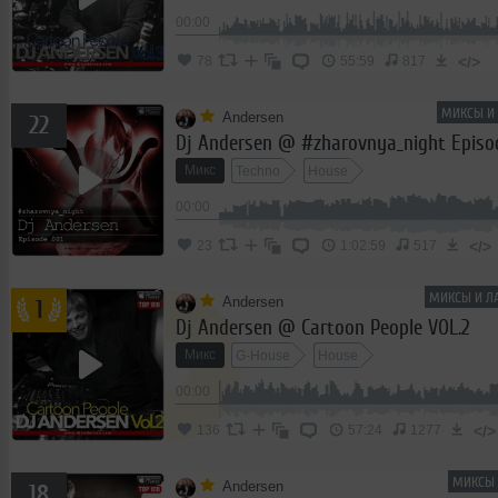
00:00
</>
78
55:59
817
МИКСЫ И 
Andersen
22
Dj Andersen @ #zharovnya_night Episo
Микс
Techno
House
00:00
</>
23
1:02:59
517
МИКСЫ И ЛА
Andersen
1
Dj Andersen @ Cartoon People VOL.2
Микс
G-House
House
00:00
</>
136
57:24
1277
МИКСЫ 
Andersen
18