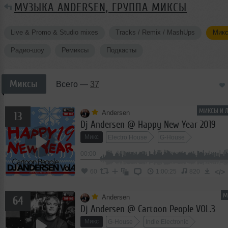
МУЗЫКА ANDERSEN, ГРУППА МИКСЫ
Live & Promo & Studio mixes
Tracks / Remix / MashUps
Мик
Радио-шоу
Ремиксы
Подкасты
Миксы
Всего —
37
МИКСЫ И Л
Andersen
13
Dj Andersen @ Happy New Year 2019
Микс
Electro House
G-House
00:00
</>
60
1:00:25
820
М
Andersen
64
Dj Andersen @ Cartoon People VOL.3
Микс
G-House
Indie Electronic