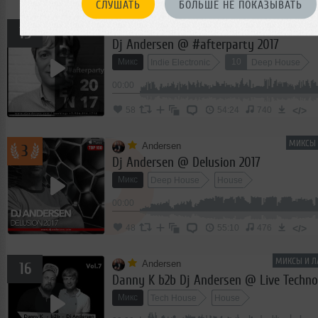
СЛУШАТЬ
БОЛЬШЕ НЕ ПОКАЗЫВАТЬ
МИКСЫ И 
Andersen
15
Dj Andersen @ #afterparty 2017
Микс
10
Indie Electronic
Deep House
00:00
</>
58
54:24
740
МИКСЫ 
Andersen
3
Dj Andersen @ Delusion 2017
Микс
Deep House
House
00:00
</>
48
55:10
476
МИКСЫ И Л
Andersen
16
Danny K b2b Dj Andersen @ Live Technoo
Микс
Tech House
House