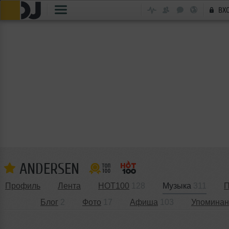
ВХ
ANDERSEN
Профиль
Лента
HOT100
128
Музыка
311
П
Блог
2
Фото
17
Афиша
103
Упоминан