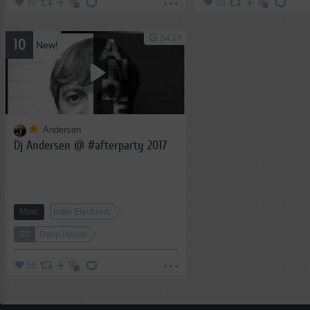
42
33
54:24
10
New!
Andersen
Dj Andersen @ #afterparty 2017
Микс
Indie Electronic
10
Deep House
58