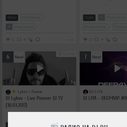
5
Микс
Club/Dance
Лайв
Deep House
4
Deep House
Electro House
Progres
51
35
1:16:49
6
7
New!
New!
Lykov / Лыков
DJ LIYA
DJ Lykov - Live Pioneer DJ TV
DJ LIYA – DEEP4VIP #
[30.03.2017]
6
7
Микс
Deep House
Микс
Deep House