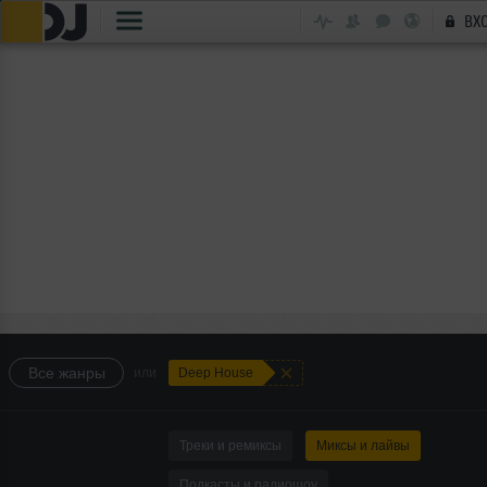
ВХ
+
Все жанры
или
Deep House
Треки и ремиксы
Миксы и лайвы
Подкасты и радиошоу