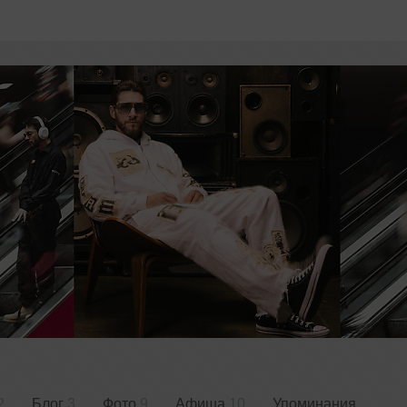
2
Блог
3
Фото
9
Афиша
10
Упоминания