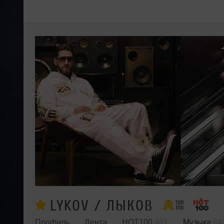
LYKOV / ЛЫКОВ
Профиль
Лента
HOT100
461
Музыка
94