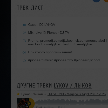
ТРЕК-ЛИСТ
Guest: DJ LYKOV
01
Mix: Live @ Pioneer DJ TV
02
Promo: promodj.com/djLykov | vk.com/mouselabel | i
03
mixcloud.com/djlykov | last.fm/user/djlykov
Приятного прослушивания!
04
#pioneerdjmusic #pioneerdjtv #pioneerdjschool
05
ДРУГИЕ ТРЕКИ
LYKOV / ЛЫКОВ
Lykov / Лыков
➝
LM SOUND - Megapolis Night 28.07.2026
63:47
465 раз
114