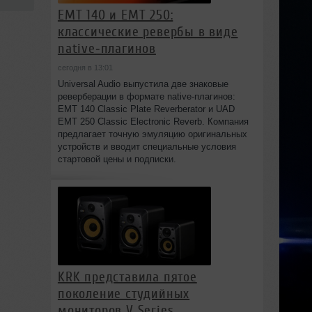
EMT 140 и EMT 250:
классические ревербы в виде
native‑плагинов
сегодня в 13:01
Universal Audio выпустила две знаковые
реверберации в формате native‑плагинов:
EMT 140 Classic Plate Reverberator и UAD
EMT 250 Classic Electronic Reverb. Компания
предлагает точную эмуляцию оригинальных
устройств и вводит специальные условия
стартовой цены и подписки.
KRK представила пятое
поколение студийных
мониторов V Series