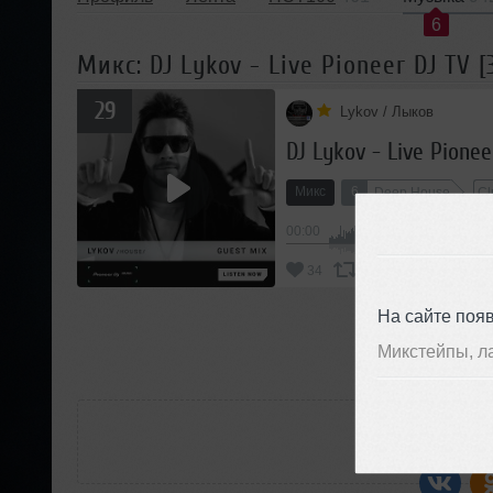
6
Микс: DJ Lykov - Live Pioneer DJ TV [
29
Lykov / Лыков
DJ Lykov - Live Pionee
Микс
6
Deep House
Cl
00:00
В
34
Добавить
На сайте поя
П
Микстейпы, л
РАС