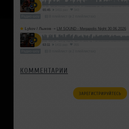
65:45
1411 раз
343
Радио-шоу
В плейлист (в 2 плейлистах)
Lykov / Лыков
➝
LM SOUND - Megapolis Night 30.06.2026
63:11
1411 раз
355
Радио-шоу
В плейлист (в 2 плейлистах)
КОММЕНТАРИИ
ЗАРЕГИСТРИРУЙТЕСЬ