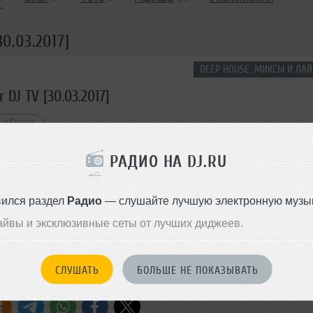
30.03.2017]
DEEP HOUSE, МИКСЫ И ЛАЙ
r DJ TV [30.03.2017]
ub/Dance
РАДИО НА DJ.RU
 очередь
Комментировать
</>
1:16:49
427
Скачать
вился раздел
Радио
— слушайте лучшую электронную музык
ОДДЕРЖАТЬ АРТИСТА
айвы и эксклюзивные сеты от лучших диджеев.
СКАЖИ ДРУЗЬЯМ
СЛУШАТЬ
БОЛЬШЕ НЕ ПОКАЗЫВАТЬ