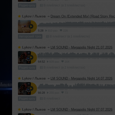
Радио-шоу
В плейлист (в 3 плейлистах)
Lykov / Лыков
➝
Dream On (Extended Mix) [Road Story Rec
5:28
910 раз
228
Авторский трек
В плейлист (в 1 плейлисте)
Lykov / Лыков
➝
LM SOUND - Megapolis Night 21.07.2026
64:52
609 раз
164
Радио-шоу
В плейлист (в 2 плейлистах)
Lykov / Лыков
➝
LM SOUND - Megapolis Night 14.07.2026
66:28
255 раз
73
Радио-шоу
В плейлист
Lykov / Лыков
➝
LM SOUND - Megapolis Night 07.07.2026