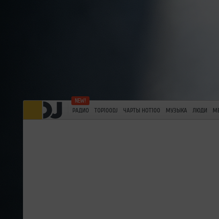
РАДИО
TOP100DJ
ЧАРТЫ HOT100
МУЗЫКА
ЛЮДИ
М