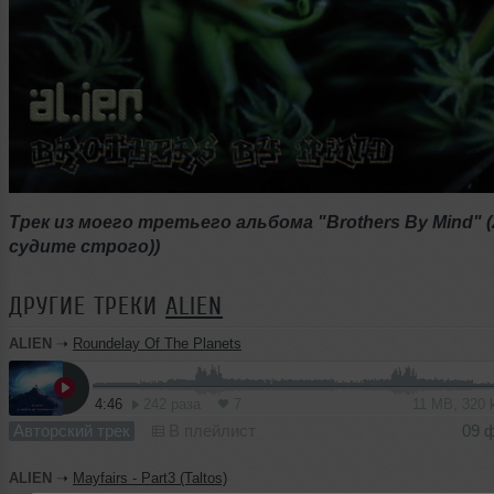
Трек из моего третьего альбома "Brothers By Mind" (
судите строго))
ДРУГИЕ ТРЕКИ
ALIEN
ALIEN
➝
Roundelay Of The Planets
4:46
242 раза
7
11 MB, 320
Авторский трек
В плейлист
09 
ALIEN
➝
Mayfairs - Part3 (Taltos)