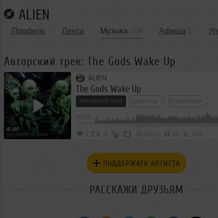
ALIEN
Профиль
Лента
Музыка
204
Афиша
1
Уп
Авторский трек: The Gods Wake Up
ALIEN
The Gods Wake Up
Авторский трек
Synth Pop
Electroclash
00:00
</>
2
05:10
26
ПОДДЕРЖАТЬ АРТИСТА
РАССКАЖИ ДРУЗЬЯМ