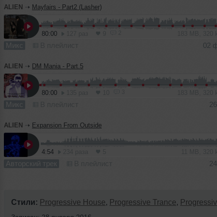
ALIEN
➝
Mayfairs - Part2 (Lasher)
2
80:00
127 раз
9
183 MB, 320
Микс
В плейлист
02 
ALIEN
➝
DM Mania - Part.5
3
80:00
135 раз
10
183 MB, 320
Микс
В плейлист
26
ALIEN
➝
Expansion From Outside
4:54
234 раза
5
11 MB, 320
Авторский трек
В плейлист
24
Стили:
Progressive House
,
Progressive Trance
,
Progressiv
Записан: 28 января 2016