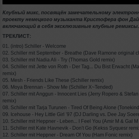
Клубный микс, посвящён замечательному электрон
проекту немецкого музыканта Кристофера фон Дай
включающий в себя эксклюзивные клубные ремиксы.
ТРЕКЛИСТ:
01. (intro) Schiller - Welcome
02. Schiller mit September - Breathe (Dave Ramone original c
03. Schiller mit Nadia Ali - Try (Thomas Gold remix)
04. Schiller mit Jette von Roth - Der Tag... Du Bist Erwacht (Ma
remix)
05. Mesh - Friends Like These (Schiller remix)
06. Moya Brennan - Show Me (Schiller X~Tended)
07. Schiller mit Anggun - Innocent Lies (Jerry Ropero & Stefa
remix)
08. Schiller mit Tarja Turunen - Tired Of Being Alone (Tonekind
09. Icehouse - Hey Little Girl '97 (DJ Darling vs. Dee Jay Soer
10. Schiller mit Heppner - Leben... I Feel You (Amir M & Gal M 
11. Schiller mit Kate Havnevik - Don't Go (Kekss Syquesr remi
12. Schiller mit Heppner - Dream Of You (Ham Fonic remix)