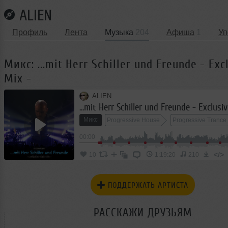
ALIEN
Профиль
Лента
Музыка
204
Афиша
1
Уп
Микс: ...mit Herr Schiller und Freunde - Exc
Mix -
ALIEN
...mit Herr Schiller und Freunde - Exclusi
Микс
Progressive House
Progressive Trance
00:00
Progressive Electronic
</>
10
1:19:20
210
ПОДДЕРЖАТЬ АРТИСТА
РАССКАЖИ ДРУЗЬЯМ