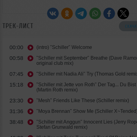
ТРЕК-ЛИСТ
СКАЧА
00:00
(intro) "Schiller" Welcome
00:58
"Schiller mit September" Breathe (Dave Ram
original club mix)
07:45
"Schiller mit Nadia Ali" Try (Thomas Gold remi
15:18
"Schiller mit Jette von Roth" Der Tag... Du Bis
(Martin Roth remix)
23:30
"Mesh" Friends Like These (Schiller remix)
31:36
"Moya Brennan" Show Me (Schiller X~Tended
38:48
"Schiller mit Anggun" Innocent Lies (Jerry Ro
Stefan Grunwald remix)