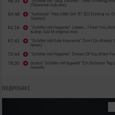
46:33
"Schiller mit Tarja Turunen" Tired Of Being Al
(Tonekind club mix)
54:48
"Icehouse" Hey Little Girl '97 (DJ Darling vs. 
Soeren)
61:16
"Schiller mit Heppner" Leben... I Feel You (Am
&amp; Gal M original mix)
67:41
"Schiller mit Kate Havnevik" Don't Go (Kekss
remix)
72:44
"Schiller mit Heppner" Dream Of You (Ham Fon
76:35
(outro) "Schiller mit Isgaard" Ein Schoner Tag (w
rework)
ПОДРОБНЕЕ