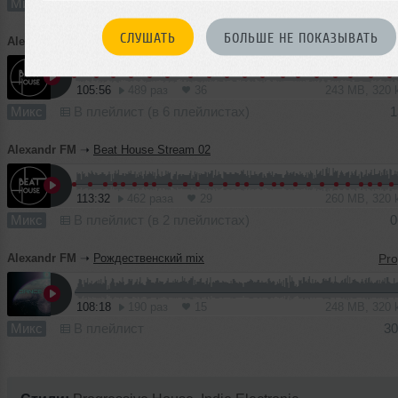
Микс
В плейлист (в 3 плейлистах)
2
СЛУШАТЬ
БОЛЬШЕ НЕ ПОКАЗЫВАТЬ
Alexandr FM
➝
Beat House Stream 03
105:56
489 раз
36
243 MB, 320
Микс
В плейлист (в 6 плейлистах)
1
Alexandr FM
➝
Beat House Stream 02
113:32
462 раза
29
260 MB, 320
Микс
В плейлист (в 2 плейлистах)
0
Alexandr FM
➝
Рождественский mix
108:18
190 раз
15
248 MB, 320
Микс
В плейлист
30