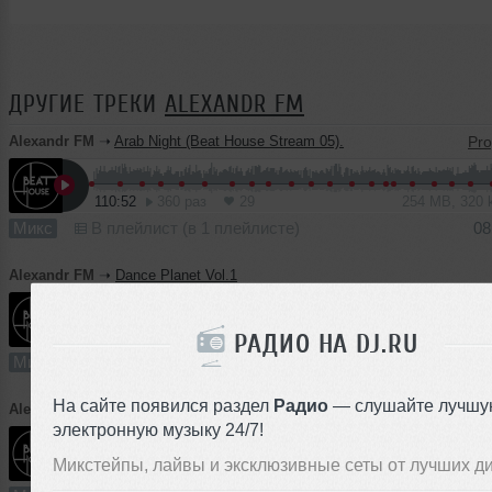
ДРУГИЕ ТРЕКИ
ALEXANDR FM
Alexandr FM
➝
Arab Night (Beat House Stream 05).
110:52
360 раз
29
254 MB, 320
Микс
В плейлист (в 1 плейлисте)
08
Alexandr FM
➝
Dance Planet Vol.1
109:45
789 раз
35
251 MB, 320
РАДИО НА DJ.RU
Микс
В плейлист (в 2 плейлистах)
02
На сайте появился раздел
Радио
— слушайте лучшу
Alexandr FM
➝
Beat House Stream 04
электронную музыку 24/7!
Микстейпы, лайвы и эксклюзивные сеты от лучших д
108:16
321 раз
35
248 MB, 320