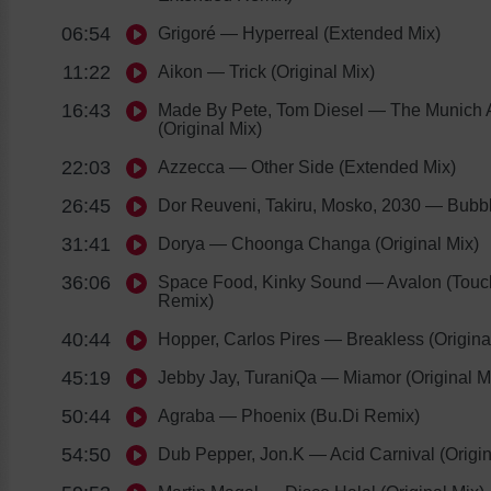
06:54
Grigoré
— Hyperreal (Extended Mix)
11:22
Aikon
— Trick (Original Mix)
16:43
Made By Pete, Tom Diesel
— The Munich A
(Original Mix)
22:03
Azzecca
— Other Side (Extended Mix)
26:45
Dor Reuveni, Takiru, Mosko, 2030
— Bubb
31:41
Dorya
— Choonga Changa (Original Mix)
36:06
Space Food, Kinky Sound
— Avalon (Touc
Remix)
40:44
Hopper, Carlos Pires
— Breakless (Origina
45:19
Jebby Jay, TuraniQa
— Miamor (Original M
50:44
Agraba
— Phoenix (Bu.Di Remix)
54:50
Dub Pepper, Jon.K
— Acid Carnival (Origin