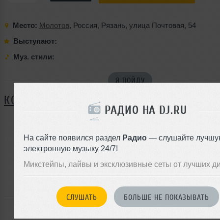
Место:
Молотов
,
Россия
,
Рязань
,
улица Почтовая
,
54
Выступают:
Муз. стили:
Я ПОЙДУ
КОММЕНТАРИИ
РАДИО НА DJ.RU
На сайте появился раздел
Радио
— слушайте лучшу
ЗАРЕГИСТРИРУЙТЕСЬ
электронную музыку 24/7!
Или
Микстейпы, лайвы и эксклюзивные сеты от лучших д
войдите на сайт
чтобы оставить комментарий
СЛУШАТЬ
БОЛЬШЕ НЕ ПОКАЗЫВАТЬ