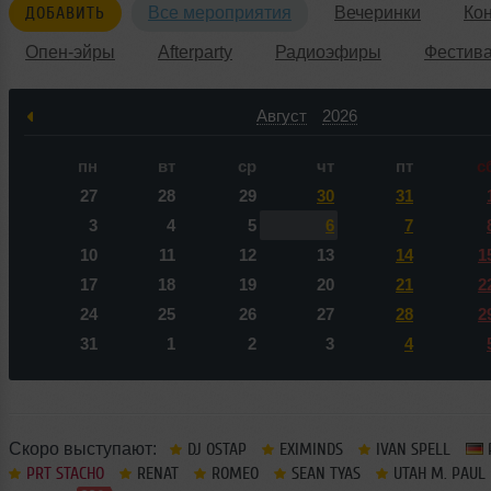
ДОБАВИТЬ
Все мероприятия
Вечеринки
Ко
Опен-эйры
Afterparty
Радиоэфиры
Фестив
Август
2026
пн
вт
ср
чт
пт
с
27
28
29
30
31
3
4
5
6
7
10
11
12
13
14
1
17
18
19
20
21
2
24
25
26
27
28
2
31
1
2
3
4
Скоро выступают:
DJ OSTAP
EXIMINDS
IVAN SPELL
PRT STACHO
RENAT
ROMEO
SEAN TYAS
UTAH M. PAUL