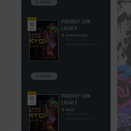
Я ПОЙДУ
окт
PRODIGY CON
10
LEGACY
сб
AURORA HALL
Россия, Санкт-
Петербург, Пироговская
наб, 5/2
Я ПОЙДУ
окт
PRODIGY CON
17
LEGACY
сб
BASE
Россия, Москва,
Орджоникидзе, 11с1