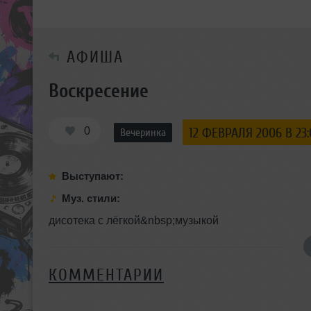
АФИША
Воскресение
0
12 ФЕВРАЛЯ 2006 В 23
Вечеринка
Выступают:
Муз. стили:
дисотека с лёгкой&nbsp;музыкой
КОММЕНТАРИИ