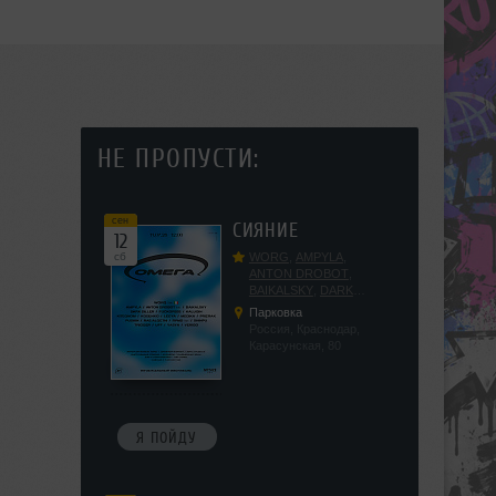
НЕ ПРОПУСТИ:
сен
СИЯНИЕ
12
сб
WORG
,
AMPYLA
,
ANTON DROBOT
,
BAIKALSKY
,
DARK
DILLER
,
FUCKOPSSS
,
Парковка
KALUGIN
,
KITEGNOM
,
Россия, Краснодар,
KODENKO
,
LEEYA
,
Карасунская, 80
MEDIKA
,
PRIZRAK
,
PUSHIN
,
RAS ALGETHI
,
RPMD
,
SHINPU
,
TRIGGER
,
UFF
,
YASYA
,
VERIGO
Я ПОЙДУ