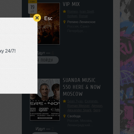
сен
VIP MIX
19
сб
Romeo
,
Ivan Spell
,
Кефир
,
Renat
Esc
Репино Ленинское
Россия, Санкт-
Петербург,
Ленинградская обл, п.
Ленинское, ул.
Советская 171
у 24/7!
Идут —
4
Я ПОЙДУ
сен
SUANDA MUSIC
19
550 HERE & NOW
сб
MOSCOW
Sean Tyas
,
Eximinds
,
Roman Messer
,
Aimoon
,
Alexander Spark
,
Sergey
Salekhov
,
Georgio Safo
,
Свобода
AlexSo
,
Tim Air
Россия, Москва,
Ленинградский
Идут —
2
проспект, 47с19