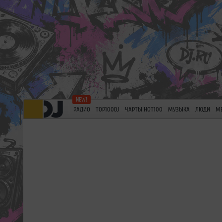
РАДИО
TOP100DJ
ЧАРТЫ HOT100
МУЗЫКА
ЛЮДИ
М