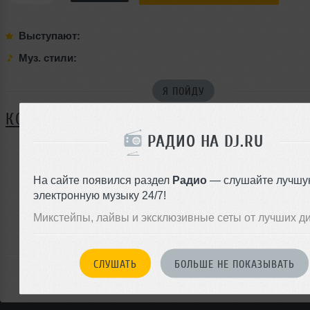
Выступают:
Муз. стили:
Я ПОЙДУ
КОММЕНТАРИИ
РАДИО НА DJ.RU
ЗАРЕГИСТРИРУЙТЕСЬ
На сайте появился раздел
Радио
— слушайте лучшу
электронную музыку 24/7!
Или
войдите на сайт
Микстейпы, лайвы и эксклюзивные сеты от лучших д
чтобы оставить комментарий
СЛУШАТЬ
БОЛЬШЕ НЕ ПОКАЗЫВАТЬ