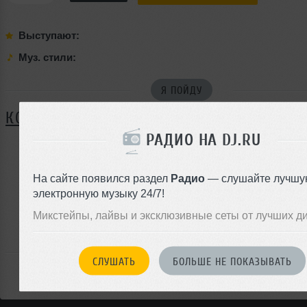
Выступают:
Муз. стили:
Я ПОЙДУ
КОММЕНТАРИИ
РАДИО НА DJ.RU
ЗАРЕГИСТРИРУЙТЕСЬ
На сайте появился раздел
Радио
— слушайте лучшу
электронную музыку 24/7!
Или
войдите на сайт
Микстейпы, лайвы и эксклюзивные сеты от лучших д
чтобы оставить комментарий
СЛУШАТЬ
БОЛЬШЕ НЕ ПОКАЗЫВАТЬ