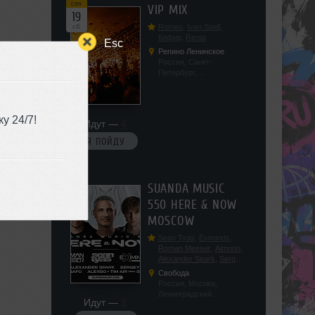
сен
VIP MIX
19
сб
Romeo
,
Ivan Spell
,
Кефир
,
Renat
Esc
Репино Ленинское
Россия, Санкт-
Петербург,
Ленинградская обл, п.
Ленинское, ул.
Советская 171
у 24/7!
Идут —
4
Я ПОЙДУ
сен
SUANDA MUSIC
19
550 HERE & NOW
сб
MOSCOW
Sean Tyas
,
Eximinds
,
Roman Messer
,
Aimoon
,
Alexander Spark
,
Sergey
Salekhov
,
Georgio Safo
,
Свобода
AlexSo
,
Tim Air
Россия, Москва,
Ленинградский
Идут —
2
проспект, 47с19