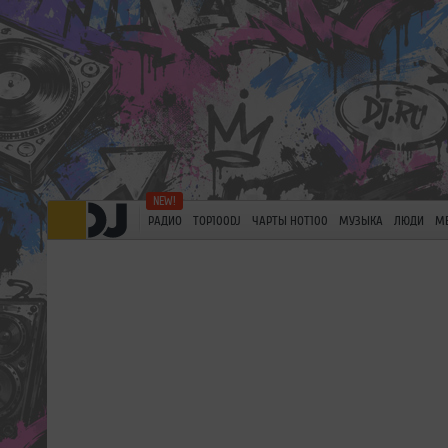
РАДИО
TOP100DJ
ЧАРТЫ HOT100
МУЗЫКА
ЛЮДИ
М