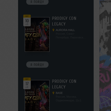
Я ПОЙДУ
окт
PRODIGY CON
10
LEGACY
сб
AURORA HALL
Россия, Санкт-
Петербург, Пироговская
наб, 5/2
Я ПОЙДУ
окт
PRODIGY CON
17
LEGACY
сб
BASE
Россия, Москва,
Орджоникидзе, 11с1