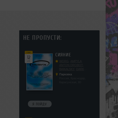
НЕ ПРОПУСТИ:
сен
СИЯНИЕ
12
сб
WORG
,
AMPYLA
,
ANTON DROBOT
,
BAIKALSKY
,
DARK
DILLER
,
FUCKOPSSS
,
Парковка
KALUGIN
,
KITEGNOM
,
Россия, Краснодар,
KODENKO
,
LEEYA
,
Карасунская, 80
MEDIKA
,
PRIZRAK
,
PUSHIN
,
RAS ALGETHI
,
RPMD
,
SHINPU
,
TRIGGER
,
UFF
,
YASYA
,
VERIGO
Я ПОЙДУ