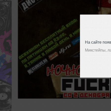
На сайте поя
Микстейпы, л