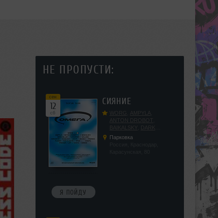
НЕ ПРОПУСТИ:
сен
СИЯНИЕ
12
сб
WORG
,
AMPYLA
,
ANTON DROBOT
,
BAIKALSKY
,
DARK
DILLER
,
FUCKOPSSS
,
Парковка
KALUGIN
,
KITEGNOM
,
Россия, Краснодар,
KODENKO
,
LEEYA
,
Карасунская, 80
MEDIKA
,
PRIZRAK
,
PUSHIN
,
RAS ALGETHI
,
RPMD
,
SHINPU
,
TRIGGER
,
UFF
,
YASYA
,
VERIGO
Я ПОЙДУ