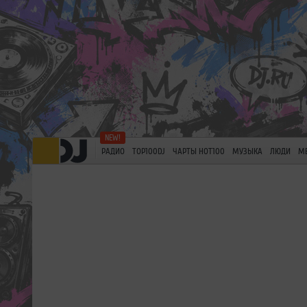
РАДИО
TOP100DJ
ЧАРТЫ HOT100
МУЗЫКА
ЛЮДИ
М