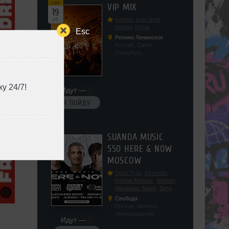
сен
VIP MIX
19
сб
Romeo
,
Ivan Spell
,
Кефир
,
Renat
Esc
Репино Ленинское
Россия, Санкт-
Петербург,
Ленинградская обл, п.
Ленинское, ул.
Советская 171
у 24/7!
Идут —
4
Я ПОЙДУ
сен
SUANDA MUSIC
19
550 HERE & NOW
сб
MOSCOW
Sean Tyas
,
Eximinds
,
Roman Messer
,
Aimoon
,
Alexander Spark
,
Sergey
Salekhov
,
Georgio Safo
,
Свобода
AlexSo
,
Tim Air
Россия, Москва,
Ленинградский
Идут —
2
проспект, 47с19