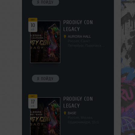
Я ПОЙДУ
окт
PRODIGY CON
10
LEGACY
сб
AURORA HALL
Россия, Санкт-
Петербург, Пироговская
наб, 5/2
Я ПОЙДУ
окт
PRODIGY CON
17
LEGACY
сб
BASE
Россия, Москва,
Орджоникидзе, 11с1