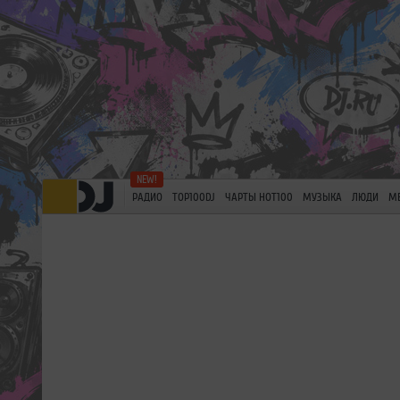
РАДИО
TOP100DJ
ЧАРТЫ HOT100
МУЗЫКА
ЛЮДИ
М