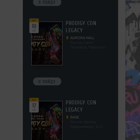
Я ПОЙДУ
окт
PRODIGY CON
10
LEGACY
сб
AURORA HALL
Россия, Санкт-
Петербург, Пироговская
наб, 5/2
Я ПОЙДУ
окт
PRODIGY CON
17
LEGACY
сб
BASE
Россия, Москва,
Орджоникидзе, 11с1