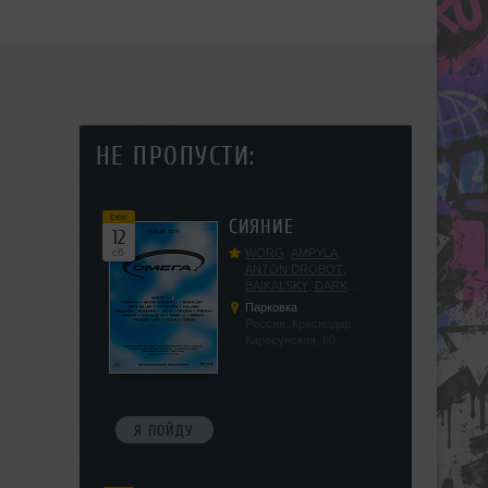
НЕ ПРОПУСТИ:
сен
СИЯНИЕ
12
сб
WORG
,
AMPYLA
,
ANTON DROBOT
,
BAIKALSKY
,
DARK
DILLER
,
FUCKOPSSS
,
Парковка
KALUGIN
,
KITEGNOM
,
Россия, Краснодар,
KODENKO
,
LEEYA
,
Карасунская, 80
MEDIKA
,
PRIZRAK
,
PUSHIN
,
RAS ALGETHI
,
RPMD
,
SHINPU
,
TRIGGER
,
UFF
,
YASYA
,
VERIGO
Я ПОЙДУ