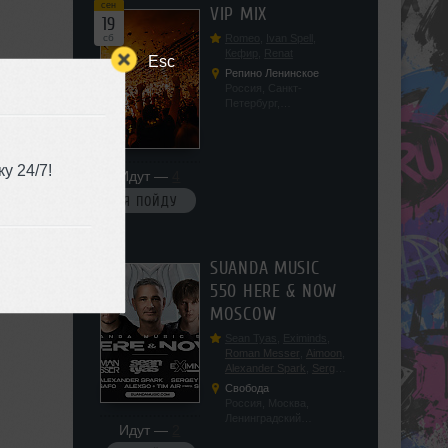
сен
VIP MIX
19
сб
Romeo
,
Ivan Spell
,
Кефир
,
Renat
Esc
Репино Ленинское
Россия, Санкт-
Петербург,
Ленинградская обл, п.
Ленинское, ул.
Советская 171
у 24/7!
Идут —
4
Я ПОЙДУ
сен
SUANDA MUSIC
19
550 HERE & NOW
сб
MOSCOW
Sean Tyas
,
Eximinds
,
Roman Messer
,
Aimoon
,
Alexander Spark
,
Sergey
Salekhov
,
Georgio Safo
,
Свобода
AlexSo
,
Tim Air
Россия, Москва,
Ленинградский
Идут —
2
проспект, 47с19