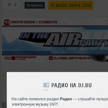
0
10 ИЮЛЯ 2004 В 23:00
Вечеринка
Выступают:
Муз. стили:
РАДИО НА DJ.RU
Я ПОЙДУ
На сайте появился раздел
Радио
— слушайте лучшу
КОММЕНТАРИИ
электронную музыку 24/7!