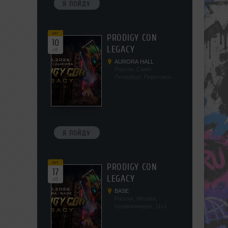
Я ПОЙДУ
окт
PRODIGY CON
10
LEGACY
сб
AURORA HALL
Россия, Санкт-
Петербург, Пироговская
наб, 5/2
Я ПОЙДУ
окт
PRODIGY CON
17
LEGACY
сб
BASE
Россия, Москва,
Орджоникидзе, 11с1