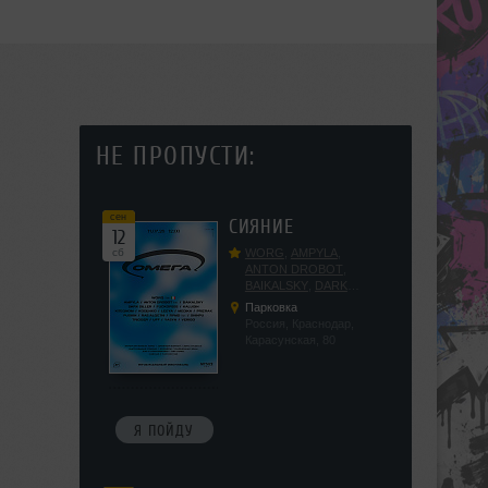
НЕ ПРОПУСТИ:
сен
СИЯНИЕ
12
сб
WORG
,
AMPYLA
,
ANTON DROBOT
,
BAIKALSKY
,
DARK
DILLER
,
FUCKOPSSS
,
Парковка
KALUGIN
,
KITEGNOM
,
Россия, Краснодар,
KODENKO
,
LEEYA
,
Карасунская, 80
MEDIKA
,
PRIZRAK
,
PUSHIN
,
RAS ALGETHI
,
RPMD
,
SHINPU
,
TRIGGER
,
UFF
,
YASYA
,
VERIGO
Я ПОЙДУ