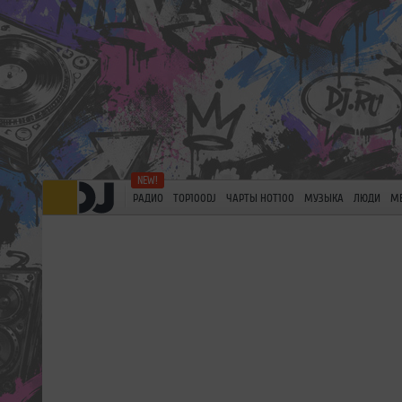
РАДИО
TOP100DJ
ЧАРТЫ HOT100
МУЗЫКА
ЛЮДИ
М