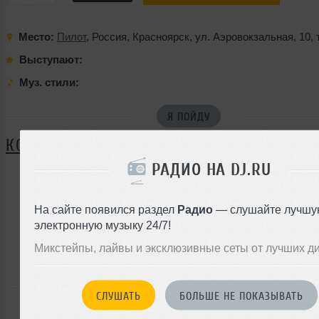
Место:
Пилот
,
Россия
,
Красноярск
,
ул. Аэровокзальная
,
10
,
Выступают:
Муз. стили:
Я ПОЙДУ
КОММЕНТАРИИ
РАДИО НА DJ.RU
ЗАРЕГИСТРИРУЙТЕСЬ
На сайте появился раздел
Радио
— слушайте лучшу
электронную музыку 24/7!
Или
войдите на сайт
Микстейпы, лайвы и эксклюзивные сеты от лучших д
чтобы оставить комментарий
СЛУШАТЬ
БОЛЬШЕ НЕ ПОКАЗЫВАТЬ