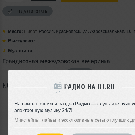
РЕДАКТИРОВАТЬ
Место:
Пилот
,
Россия
,
Красноярск
,
ул. Аэровокзальная
,
10
,
Выступают:
Муз. стили:
Грандиозная межвузовская вечеринка
Я ПОЙДУ
КОММЕНТАРИИ
РАДИО НА DJ.RU
На сайте появился раздел
Радио
— слушайте лучшу
ЗАРЕГИСТРИРУЙТЕСЬ
электронную музыку 24/7!
Микстейпы, лайвы и эксклюзивные сеты от лучших д
Или
войдите на сайт
чтобы оставить комментарий