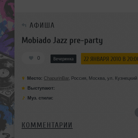
АФИША
Mobiado Jazz pre-party
0
22 ЯНВАРЯ 2010 В 20:0
Вечеринка
Место:
ChapurinBar
,
Россия
,
Москва
,
ул. Кузнецкий
Выступают:
Муз. стили:
КОММЕНТАРИИ