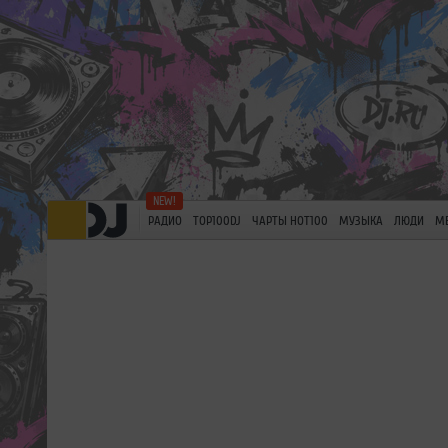
РАДИО
TOP100DJ
ЧАРТЫ HOT100
МУЗЫКА
ЛЮДИ
М