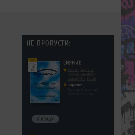
НЕ ПРОПУСТИ:
сен
СИЯНИЕ
12
сб
WORG
,
AMPYLA
,
ANTON DROBOT
,
BAIKALSKY
,
DARK
DILLER
,
FUCKOPSSS
,
Парковка
KALUGIN
,
KITEGNOM
,
Россия, Краснодар,
KODENKO
,
LEEYA
,
Карасунская, 80
MEDIKA
,
PRIZRAK
,
PUSHIN
,
RAS ALGETHI
,
RPMD
,
SHINPU
,
TRIGGER
,
UFF
,
YASYA
,
VERIGO
Я ПОЙДУ