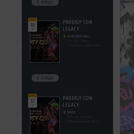
Я ПОЙДУ
окт
PRODIGY CON
10
LEGACY
сб
AURORA HALL
Россия, Санкт-
Петербург, Пироговская
наб, 5/2
Я ПОЙДУ
окт
PRODIGY CON
17
LEGACY
сб
BASE
Россия, Москва,
Орджоникидзе, 11с1