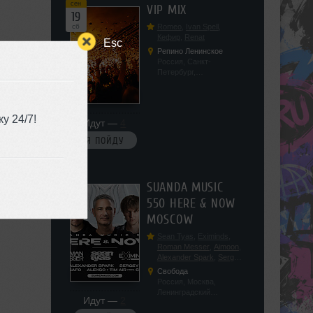
сен
VIP MIX
19
сб
Romeo
,
Ivan Spell
,
Кефир
,
Renat
Esc
Репино Ленинское
Россия, Санкт-
Петербург,
Ленинградская обл, п.
Ленинское, ул.
Советская 171
у 24/7!
Идут —
4
Я ПОЙДУ
сен
SUANDA MUSIC
19
550 HERE & NOW
сб
MOSCOW
Sean Tyas
,
Eximinds
,
Roman Messer
,
Aimoon
,
Alexander Spark
,
Sergey
Salekhov
,
Georgio Safo
,
Свобода
AlexSo
,
Tim Air
Россия, Москва,
Ленинградский
Идут —
2
проспект, 47с19