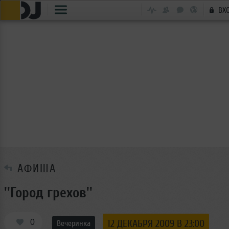
ВХ
АФИША
''Город грехов''
0
12 ДЕКАБРЯ 2009 В 23:00
Вечеринка