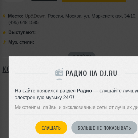
Место:
Up&Down
,
Россия
,
Москва
,
ул. Марксистская
,
34/10
,
(495) 648 1585
Выступают:
Муз. стили:
Я ПОЙДУ
КОММЕНТАРИИ
РАДИО НА DJ.RU
На сайте появился раздел
Радио
— слушайте лучшу
ЗАРЕГИСТРИРУЙТЕСЬ
электронную музыку 24/7!
Или
Микстейпы, лайвы и эксклюзивные сеты от лучших д
войдите на сайт
чтобы оставить комментарий
СЛУШАТЬ
БОЛЬШЕ НЕ ПОКАЗЫВАТЬ